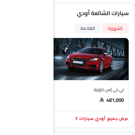
الانبعاثات
سيارات الشائعة أودي
نظام إمداد الوقود
الشهيرة
القادمة
تي تي إس كوبيه
أودي Q7
 340,000 - 410,000
SAR 481,000
أودي سيارات