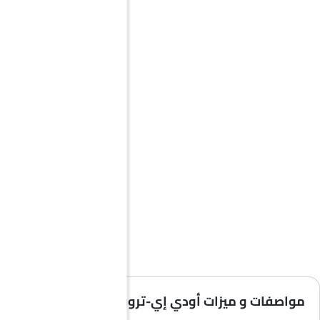
مواصفات و ميزات أودي إي-ترون جي تي