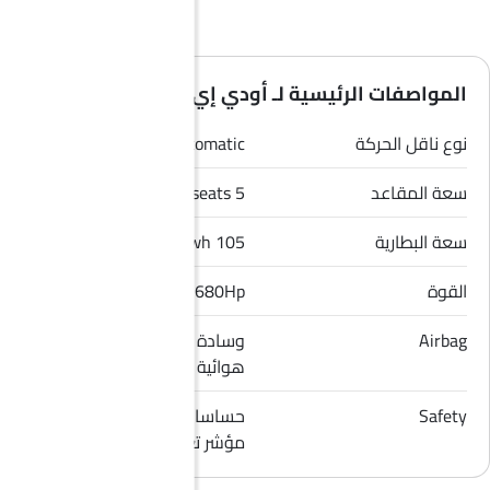
المواصفات الرئيسية لـ أودي إي-ترون جي تي 2026
نوع ناقل الحركة
Automatic
سعة المقاعد
5 seats
سعة البطارية
105 Kwh
القوة
680Hp
Airbag
وسادة هوائية للسائق, وسادة
هوائية للراكب الأمامي
Safety
حساسات الركن, قفل مركزي,
مؤشر تغيير المسار