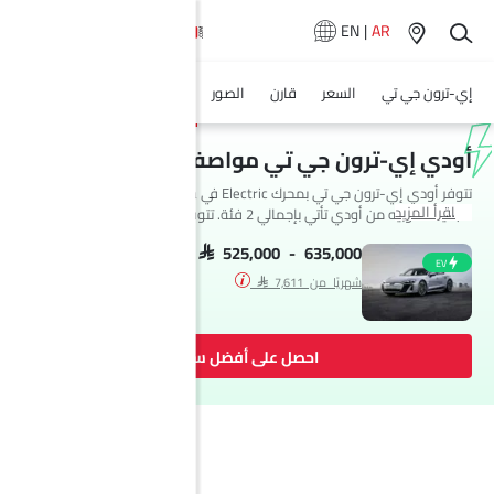
EN
|
AR
إي-ترون جي تي
السعر
قارن
الصور
المواصفات
وكلاء سيارة
أودي إي-ترون جي تي مواصفات
تتوفر أودي إي-ترون جي تي بمحرك Electric في Saudi Arabia. السيارة
اقرأ المزيد
الجديدة كوبيه من أودي تأتي بإجمالي 2 فئة. تتوفر إي-ترون جي تي بناقل حركة
Automatic. السيارة إي-ترون جي تي هي 5 مقاعد كوبيه وتبلغ طولها 4960
MM وعرضها 1960 MM وقاعدة عجلاتها 2898 MM.
SAR 525,000 - 635,000
EV
شهريًا من SAR 7,611
احصل على أفضل سعر