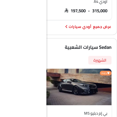
أودي A4
أودي Q7
 340,000 - 410,000
SAR 197,500 - 315,000
أودي سيارات
Sedan سيارات الشعبية
الشهيرة
PHEV
بي إم دبليو M5
هيونداي أكسنت