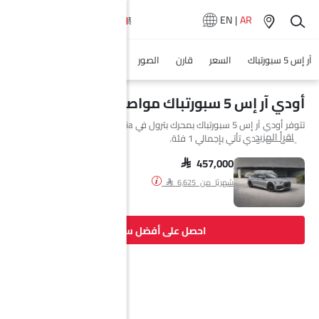
EN
|
AR
آر إس 5 سبورتباك
السعر
قارن
الصور
أخبار
المواصفات
وكلاء سي
أودي آر إس 5 سبورتباك مواصفات
تتوفر أودي آر إس 5 سبورتباك بمحرك بترول في Saudi Arabia. السيارة الجديدة
اقرأ المزيد
سيدان من أودي تأتي بإجمالي 1 فئة.
SAR 457,000
شهريًا من SAR 6,625
احصل على أفضل سعر