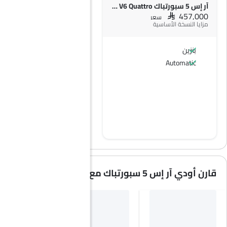
آر إس 5 سبورتباك 2.9L TFSI V6 Quattro
SAR 457,000
سعر
مزايا النسخة الأساسية
بنزين
Automatic
قارن أودي آر إس 5 سبورتباك مع سيارات مشابهة