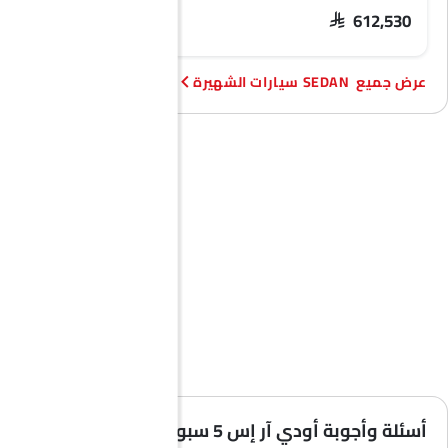
SAR 74,209 - 92,373
SAR 612,530
SEDAN سيارات الشهيرة
أسئلة وأجوبة أودي آر إس 5 سبورتباك (الأسئلة