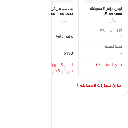
أودي آر إس 5 سبورتباك
كاديلاك سي تي 5 في
جينيسيس G90
SAR 314,800 - 447,600
SAR 457,000
قارن
قارن
قارن
نوع ناقل الحركة
-
Automatic
-
سعة المحرك
-
6198
-
جاري المشاهدة
آر إس 5 سبورتباك vs
آر إس
سي تي 5 في
جينيسيس G90
قارن سيارات المماثلة