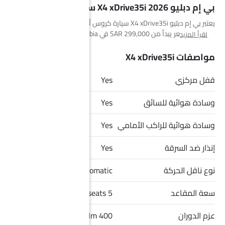
بي إم دبليو X4 xDrive35i 2026 سيارة
يعتبر بي إم دبليو X4 xDrive35i سيارة كروس أوفر بسعة 5 seats مقاعد،
ومتوفرة بسعر يبدأ من SAR 299,000 في Saudi Arabia. وهي متوفرة بـ
اقرأ المزيد
6 ألوان وخيار ناقل حركة Automatic في Saudi Arabia. أبعاد X4 xDrive35i
هي 4671 mm MM L x 2089 mm MM W x 1624 mm MM H. أهم
مواصفات X4 xDrive35i
المنافسين لـ X4 xDrive35i هم Duster Evolution, Duster Techno, J7
SHS Elite و J7 SHS Adventure.
قفل مركزي
Yes
وسادة هوائية للسائق
Yes
وسادة هوائية للراكب الأمامي
Yes
إنذار ضد السرقة
Yes
نوع ناقل الحركة
Automatic
سعة المقاعد
5 seats
عزم الدوران
400 Nm