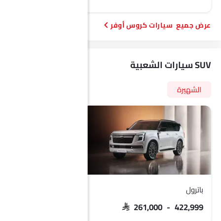
سيارات كروس أوفر
SUV سيارات الشعبية
الشهيرة
باترول
تيريتوري
 103,900 - 133,900
SAR 261,000 - 422,999