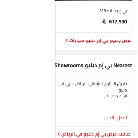
بي إم دبليو M5
بي إم دبليو M4
 517,500 - 534,750
SAR 612,530
بي إم دبليو سيارات
Nearest بي إم دبليو Showrooms
طريق الدائري الشمالي، الرياض – بي إم
الناغي بي ام دبليو - الري
دبليو
+966 XXXXXXXXXX
الرياض‎, 13312
ied Pre-Owned Vehicles and,
ce, Dabab Street,, Al Muraba
District, Riyadh, الرياض‎
اتصل بالتاجر
اتصل بالتاجر
صالات عرض بي إم دبليو في الرياض‎