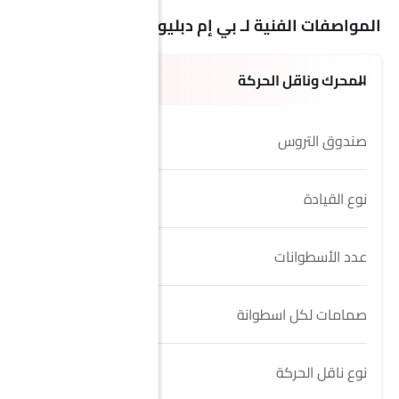
المواصفات الفنية لـ بي إم دبليو X4 xDrive35i
المحرك وناقل الحركة
صندوق التروس
8-Speed
نوع القيادة
AWD
عدد الأسطوانات
6
صمامات لكل اسطوانة
4
نوع ناقل الحركة
Automatic