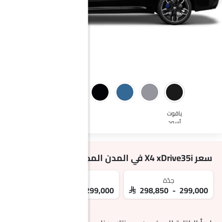
ياقوت
أسود
سعر X4 xDrive35i في المدن المجاورة
جدّة
مكة
ا
99,000
SAR 298,850 - 299,000
SAR 298,850 - 299,000