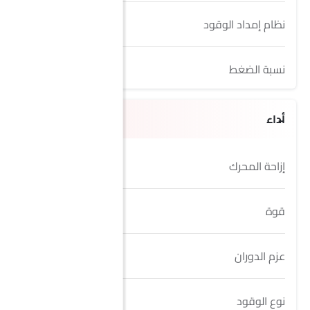
نظام إمداد الوقود
Direct Injection
نسبة الضغط
10.2:1
أداء
إزاحة المحرك
2979 cc
قوة
306
عزم الدوران
400 Nm
نوع الوقود
Petrol