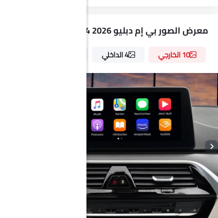
خارج مرآة الرؤية الخلفية مؤشر الانعطاف
شبكة كروم
معرض الصور بي إم دبليو X4 2026
كروم زينة
مقياس المسافة الرقمي
10 الخارجي
4 الداخلي
6 الألوان
مدفأة
مقياس تاتشو
مقياس تعدد الرحلات الإلكتروني
عجلة قيادة جلدية
ساعة رقمية
ارتفاع مقعد السائق قابل للتعديل
نظام التحكم في ثبات السيارة
دخول بدون مفتاح
تحذير فحص المحرك
توزيع قوة الفرامل إلكترونيًا (EBD)
جهاز مضاد للسرقة
شاشة تعمل باللمس
مقاعد قابلة للتعديل كهربائيًا
راحة ذراع مركز المقعد الخلفي