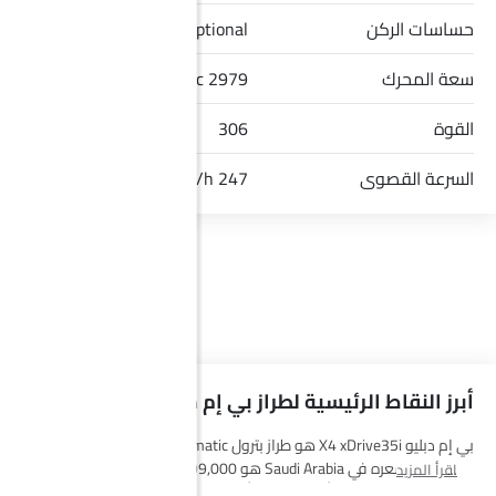
حساسات الركن
Optional
سعة المحرك
2979 cc
القوة
306
السرعة القصوى
247 Km/h
أبرز النقاط الرئيسية لطراز بي إم دبليو X4 xDrive35i
بي إم دبليو X4 xDrive35i هو طراز بترول Automatic من مجموعة
بي إم
دبليو X4
، وسعره في Saudi Arabia هو SAR 299,000. يتوفر هذا الطراز X4
اقرأ المزيد
xDrive35i في 6 خيارات ألوان ياقوت أسود, رمادي, Phytonic Blue, إم