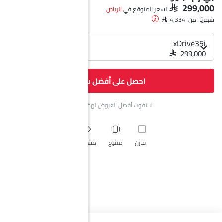
SAR 299,000
السعر المتوقع في
الرياض‎
شهريًا من SAR 4,334
xDrive35i
SAR 299,000
احصل على أفضل سعر
لا تفوت أفضل العروض لهذا الشهر.
قارن
متنوع
مشاركة