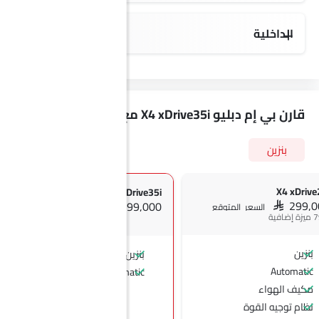
الداخلية
قارن بي إم دبليو X4 xDrive35i مع الإصدارات الأخرى
بنزين
X4 xDrive
X4 xDrive35i
SAR 299,
SAR 299,000
السعر المتوقع
السعر المتوقع
بنزين
بنزين
Automatic
Automatic
مكيف الهواء
نظام توجيه القوة