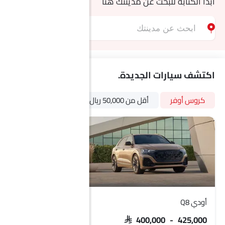
ابدأ الكتابة للبحث عن مدينتك هنا
اكتشف سيارات الجديدة.
كروس أوفر
أقل من 50,000 ريال
أوتوماتيكي
بتر
أودي Q8
أودي آر إس كيو 3 سبورتباك
SAR 349,000
SAR 400,000 - 425,000