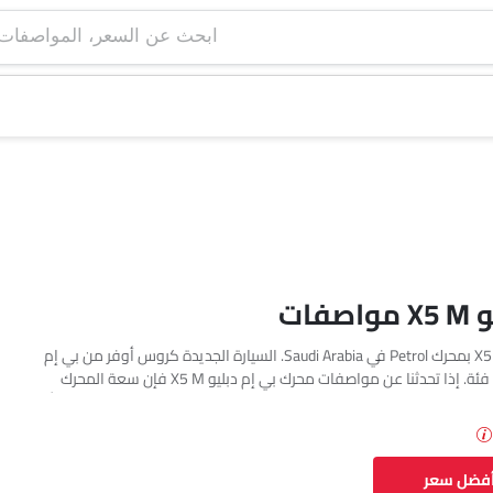
ابحث عن السعر، ا
فات
تتوفر بي إم دبليو X5 M بمحرك Petrol في Saudi Arabia. السيارة الجديدة كروس أوفر من بي إم
دبليو تأتي بإجمالي 1 فئة. إذا تحدثنا عن مواصفات محرك بي إم دبليو X5 M فإن سعة المحرك
Petrol هي 4395 cc. تتوفر X5 M بناقل حركة Automatic. السيارة X5 M هي 5 مقاعد كروس أوفر
أفضل سعر