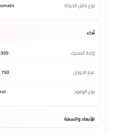
نوع ناقل الحركة
tomatic
أداء
إزاحة المحرك
395 cc
عزم الدوران
750 Nm
نوع الوقود
rol
الأبعاد والسعة
650 L L
4886 mm MM
1762 mm MM