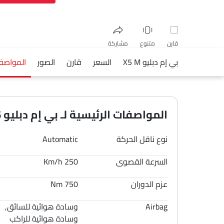
قارن
متنوع
مشاركة
بي إم دبليو X5 M
السعر
قارن
الصور
المواصف
فيسبوك
تويتر
واتساب
المواصفات الرئيسية لـ بي إم دبليو X5 M 2026
نوع ناقل الحركة
Automatic
السرعة القصوى
250 Km/h
عزم الدوران
750 Nm
Airbag
وسادة هوائية للسائق,
وسادة هوائية للراكب