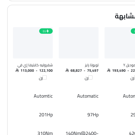
بح الطوارئ التلقائي
EV
وديل Y
تويوتا رايز
شفروليه كابتيفا إي في
SAR 113,000 - 122,100
SAR 68,827 - 75,497
SAR 193,490 - 2
رن
قارن
قارن
Automtic
Automatic
Autom
201Hp
97Hp
2
310Nm
140Nm@2400-
4