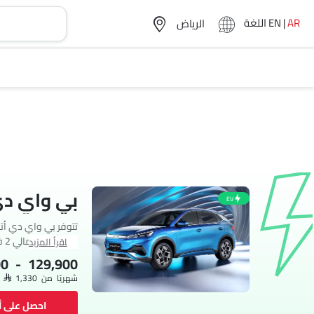
AR
|
EN
اللغة
بي واي دي أتو 3
EV
اقرأ المزيد
00 - 129,900
150.
شهريًا من SAR 1,330
احصل على 