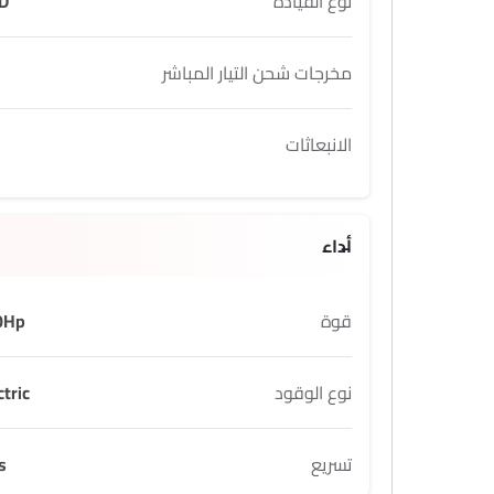
نوع القيادة
D
مخرجات شحن التيار المباشر
الانبعاثات
أداء
قوة
0Hp
نوع الوقود
ctric
تسريع
s