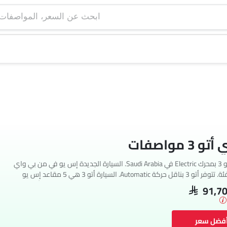
ابحث عن السعر، ا
 مواصفات
تتوفر بي واي دي أتو 3 بمحرك Electric في Saudi Arabia. السيارة الجديدة إس يو في من بي واي
دي تأتي بإجمالي 2 فئة. تتوفر أتو 3 بناقل حركة Automatic. السيارة أتو 3 هي 5 مقاعد إس يو
في وتبلغ طولها 4455 MM وعرضها 1875 MM وقاعدة عجلاتها 2720 MM. مع خلوص أرضي يبلغ
SAR 91,7
أفضل سعر