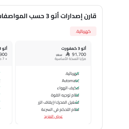
قارن إصدارات أتو 3 حسب المواصفات
كهربائية.
أتو 3 كمفورت
أتو 3 بريميوم
,900
SAR 91,700
سعر
مزايا النسخة الأساسية
+ 7 ميزة إضافية
كهربائية.
ك
c
Automatic
مكيف الهواء
س
نظام توجيه القوة
ش
تشغيل المحرك/إيقاف الزر
م
نظام التحكم في السرعة
ت
عرض المزيد
عجلة قيادة متعددة الوظائف
ن
الراديو هي AM (تعديل السعة) أو FM (تضمين التردد)،
ن