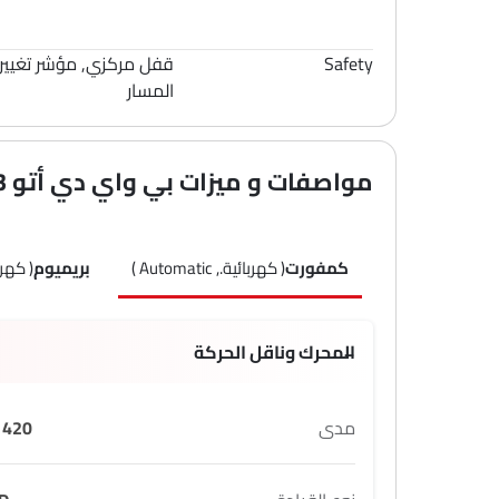
Safety
قفل مركزي, مؤشر تغيير
المسار
مواصفات و ميزات بي واي دي أتو 3
كمفورت
( كهربائية., Automatic )
بريميوم
( كهربائية.,
المحرك وناقل الحركة
مدى
420 KM