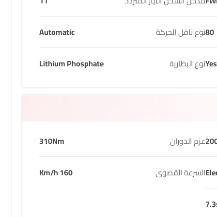
FW
مدخل الشحن التيار المتردد
11
80
نوع ناقل الحركة
Automatic
Yes
نوع البطارية
Lithium Phosphate
20
عزم الدوران
310Nm
Ele
السرعة القصوى
160 Km/h
7.3