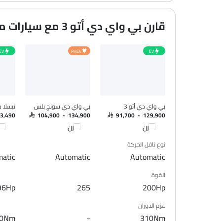
جبهة المتحدثين
ك
مكبرات الصوت الخلفية
قارن بي واي دي أتو 3 مع سيارات مشابهة
اتصال بلوتوث
المدخل المساعد وUSB
التحكم التلقائي في المناخ
EV
PHEV
EV
سيطرة على جودة الهواء
نوافذ كهربائية أمامية
نوافذ كهربائية خلفية
ضوء تحذير منخفض من الوقود
بي واي دي أتو 3
بي واي دي سونج بلس
تيسلا م
مقاعد قابلة للتعديل
23,490
SAR 104,900 - 134,900
SAR 91,700 - 129,900
مسند رأس المقعد الخلفي
قارن
قارن
قا
مقاعد جلدية
نوع ناقل الحركة
حاملات الأكواب-أمامية
atic
Automatic
Automatic
حامل زجاجة
القوة
نظام منع انغلاق المكابح
96Hp
265
200Hp
قفل مركزي
أقفال أمان للأطفال
عزم الدوران
وسادة هوائية للسائق
20Nm
-
310Nm