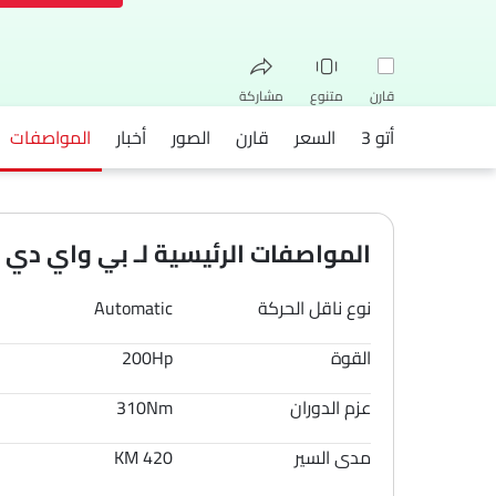
قارن
متنوع
مشاركة
أتو 3
السعر
قارن
الصور
أخبار
المواصفات
فيسبوك
تويتر
واتساب
المواصفات الرئيسية لـ بي واي دي أتو 3 6
نوع ناقل الحركة
Automatic
القوة
200Hp
عزم الدوران
310Nm
مدى السير
420 KM