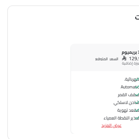
SAR 129
السعر المتوقع
هربائية.
Automati
قف القمر
احن لاسلكي
قعد تهوية
حذير النقطة العمياء
عرض المزيد
ظام التحذير من مغادرة المسار
ظام تثبيت السرعة التكيفي