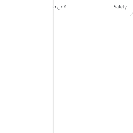
Safety
قفل مركزي, مؤشر تغيير المسار