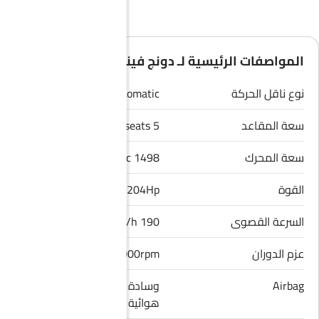
المواصفات الرئيسية لـ دونج فينج ماج 2026
نوع ناقل الحركة
Automatic
سعة المقاعد
5 seats
سعة المحرك
1498 cc
القوة
204Hp
السرعة القصوى
190 Km/h
عزم الدوران
305Nm@2000-4000rpm
Airbag
وسادة هوائية للسائق, وسادة
هوائية للراكب الأمامي