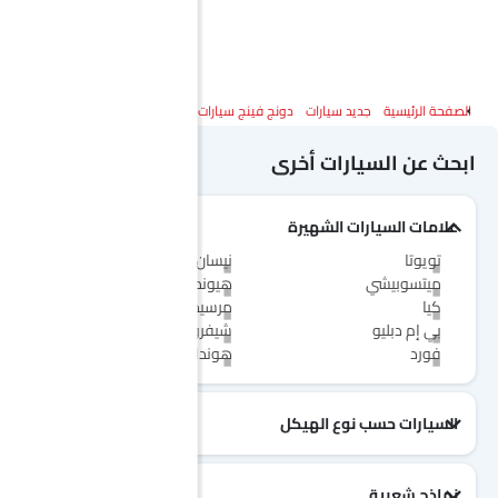
الصفحة الرئيسية
جديد سيارات
دونج فينج سيارات
دونج فينج ماج
المواصفات
ابحث عن السيارات أخرى
علامات السيارات الشهيرة
تويوتا
نيسان
ميتسوبيشي
هيونداي
كيا
مرسيدس-بنز
بي إم دبليو
شيفروليه
فورد
هوندا
السيارات حسب نوع الهيكل
نماذج شعبية