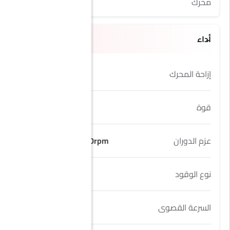
محرك
1.5L T
أداء
إزاحة المحرك
1498 cc
قوة
204Hp
عزم الدوران
305Nm@2000-4000rpm
نوع الوقود
Petrol
السرعة القصوى
190 Km/h