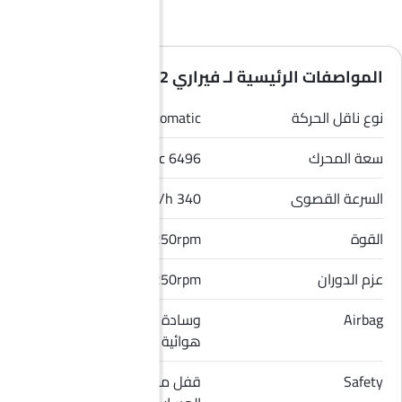
المواصفات الرئيسية لـ فيراري 12 سيليندري 2026
نوع ناقل الحركة
Automatic
سعة المحرك
6496 cc
السرعة القصوى
340 Km/h
القوة
818Hp@9250rpm
عزم الدوران
678Nm@7250rpm
Airbag
وسادة هوائية للسائق, وسادة
هوائية للراكب الأمامي
Safety
قفل مركزي, مؤشر تغيير