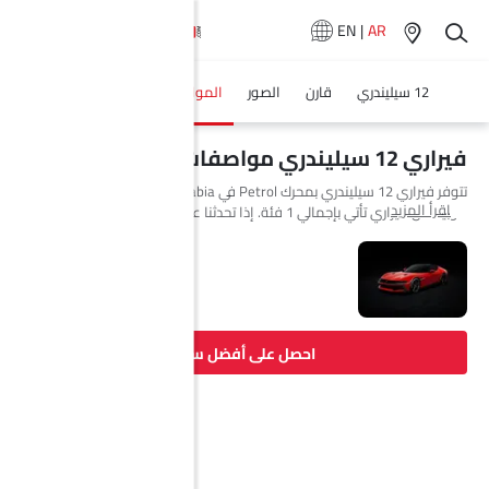
EN
|
AR
12 سيليندري
قارن
الصور
المواصفات
وكلاء سيارة
فيراري 12 سيليندري مواصفات
تتوفر فيراري 12 سيليندري بمحرك Petrol في Saudi Arabia. السيارة الجديدة
اقرأ المزيد
كوبيه من فيراري تأتي بإجمالي 1 فئة. إذا تحدثنا عن مواصفات محرك فيراري 12
سيليندري فإن سعة المحرك Petrol هي 6496 cc. تتوفر 12 سيليندري بناقل
حركة Automatic.
احصل على أفضل سعر