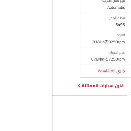
نوع ناقل الحركة
نظام منع انغلاق المكابح
Automatic
قفل مركزي
سعة المحرك
وسادة هوائية للسائق
6496
وسادة هوائية للركاب
أحزمة المقاعد الخلفية
القوة
أحزمة المقاعد الأمامية القابلة للتعديل في الارتفاع
818Hp@9250rpm
تحذير حزام المقعد
عزم الدوران
تحذير من فتح الباب جزئيًا
678Nm@7250rpm
مرآة الرؤية الخلفية ليلا ونهارا
منع تشغيل المحرك
جاري المشاهدة
مصابيح أمامية قابلة للتعديل
مرآة الرؤية الخلفية الخارجية قابلة للتعديل كهربائياً
قارن سيارات المماثلة
عجلات معدنية
هوائي مدمج
خارج مرآة الرؤية الخلفية مؤشر الانعطاف
مدفأة
مقياس تاتشو
عجلة قيادة جلدية