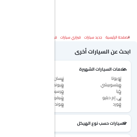
الصفحة الرئيسية
جديد سيارات
فيراري سيارات
فيراري 12 سيليندري
المواصفات
ابحث عن السيارات أخرى
علامات السيارات الشهيرة
تويوتا
نيسان
ميتسوبيشي
هيونداي
كيا
مرسيدس-بنز
بي إم دبليو
شيفروليه
فورد
هوندا
السيارات حسب نوع الهيكل