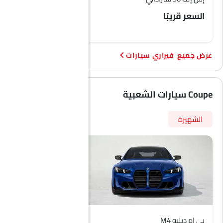
السعر قريبًا
SAR 25.51 مليون
فيراري سيارات
Coupe سيارات الشعبية
الشهيرة
بي إم دبليو M4
بي إم دبليو X6