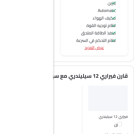
بنزين
Automatic
مكيف الهواء
نظام توجيه القوة
منفذ الطاقة الملحق
نظام التحكم في السرعة
عرض المزيد
عجلة قيادة متعددة الوظائف
اتصال بلوتوث
المدخل المساعد وUSB
سيطرة على جودة الهواء
قارن فيراري 12 سيليندري مع سيارات مشابهة
ضوء تحذير منخفض من الوقود
مقعد خلفي قابل للطي
مقاعد قابلة للتعديل
مسند رأس المقعد الخلفي
مقاعد جلدية
حاملات الأكواب-أمامية
فيراري 12 سيليندري
حامل زجاجة
قارن
مرآة الزينة