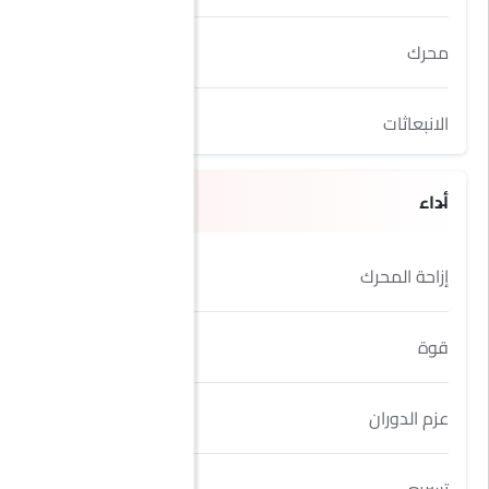
محرك
6.5L
الانبعاثات
Yes
أداء
إزاحة المحرك
6496 cc
قوة
818Hp@9250rpm
عزم الدوران
678Nm@7250rpm