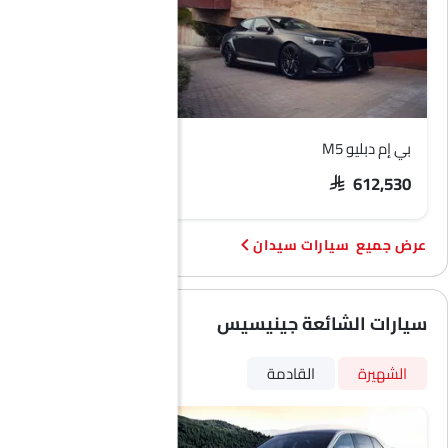
بي إم دبليو M5
هيونداي أكسنت
SAR 74,209 - 92,373
SAR 612,530
سيارات سيدان
سيارات الشائعة جينيسيس
الشهيرة
القادمة