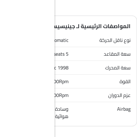
المواصفات الرئيسية لـ جينيسيس جي 70 2026
نوع ناقل الحركة
Automatic
سعة المقاعد
5 seats
سعة المحرك
1998 cc
القوة
248Hp/6200Rpm
عزم الدوران
353Nm/1400-4000Rpm
Airbag
وسادة هوائية للسائق, وسادة
هوائية للراكب الأمامي