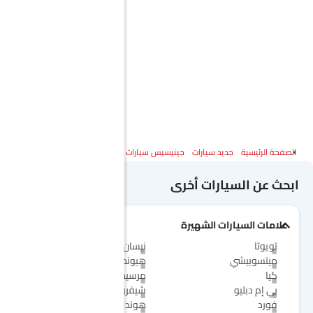
الصفحة الرئيسية
جديد سيارات
جينيسيس سيارات
جينيسيس جي 70
المواصفات
ابحث عن السيارات أخرى
علامات السيارات الشهيرة
تويوتا
نيسان
ميتسوبيشي
هيونداي
كيا
مرسيدس-بنز
بي إم دبليو
شيفروليه
فورد
هوندا