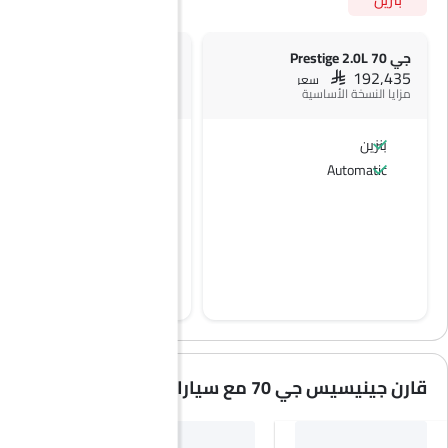
جي 70 Prestige 2.0L
جي 70 Platinum 2.0L
SAR 217,850
SAR 192,435
سعر
سعر
مزايا النسخة الأساسية
بنزين
بنزين
Automatic
Automatic
قارن جينيسيس جي 70 مع سيارات مشابهة