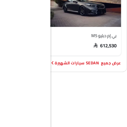
بي إم دبليو M5
هيونداي أكسنت
SAR 74,209 - 92,373
SAR 612,530
SEDAN سيارات الشهيرة