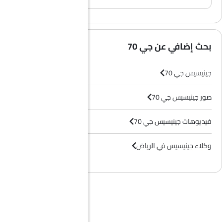
(0)
A. عموماً، لا تأتي طرازات سوزوكي فرونكس بمقاعد جلدية، بل تحتوي معظم فئاتها على مقاعد قماشية فقط.
بحث إضافي عن جي 70
جينيسيس جي 70
صور جينيسيس جي 70
فيديوهات جينيسيس جي 70
وكلاء جينيسيس في الرياض‎