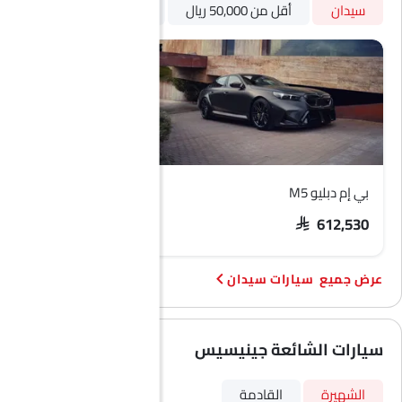
سيدان
أقل من 50,000 ريال
أوتوماتيكي
بترول
بي إم دبليو M5
هيونداي أكسنت
SAR 74,209 - 92,373
SAR 612,530
سيارات سيدان
سيارات الشائعة جينيسيس
الشهيرة
القادمة