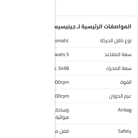
المواصفات الرئيسية لـ جينيسيس G90 2026
نوع ناقل الحركة
Automatic
سعة المقاعد
5 seats
سعة المحرك
3498 cc
القوة
409hp@5800rpm
عزم الدوران
550Nm@1300-4500rpm
Airbag
وسادة هوائية للسائق, وسادة
هوائية للراكب الأمامي
Safety
قفل مركزي, حساسات الركن