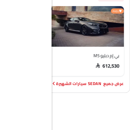
PHEV
بي إم دبليو M5
هيونداي أكسنت
SAR 74,209 - 92,373
SAR 612,530
SEDAN سيارات الشهيرة