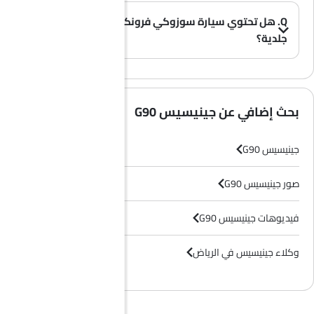
Q. هل تحتوي سيارة سوزوكي فرونكس على مقاعد
جلدية؟
(0)
A. عموماً، لا تأتي طرازات سوزوكي فرونكس بمقاعد جلدية، بل تحتوي معظم فئاتها على مقاعد قماشية فقط.
بحث إضافي عن جينيسيس G90
جينيسيس G90
صور جينيسيس G90
فيديوهات جينيسيس G90
وكلاء جينيسيس في الرياض‎