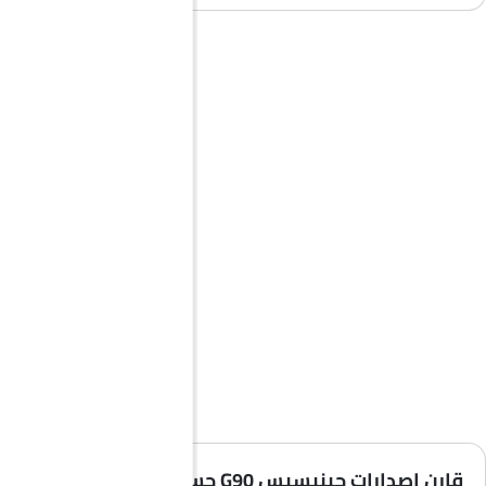
قارن إصدارات جينيسيس G90 حسب المواصفات