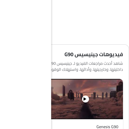
فيديوهات جينيسيس G90
شاهد أحدث مراجعات الفيديو لـ جينيسيس G90 لمعرفة المزيد عن
داخليتها، وخارجيتها، وأدائها، واستهلاك الوقود والمزيد.
Genesis G90