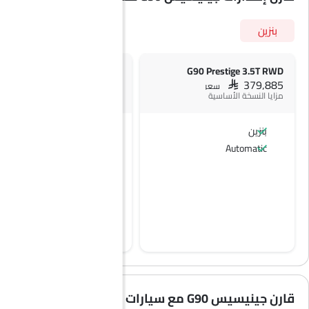
بنزين
G90 Platinum 3.5T RWD
G90 Prestige 3.5T RWD
SAR 427,035
SAR 379,885
سعر
سعر
مزايا النسخة الأساسية
بنزين
بنزين
Automatic
Automatic
قارن جينيسيس G90 مع سيارات مشابهة