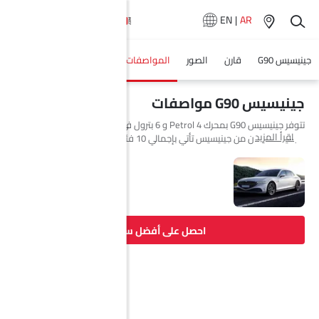
EN
|
AR
جينيسيس G90
قارن
الصور
المواصفات
فيديوهات
وكلاء سيارة
جينيسيس G90 مواصفات
تتوفر جينيسيس G90 بمحرك 4 Petrol و 6 بترول في Saudi Arabia. السيارة
اقرأ المزيد
الجديدة سيدان من جينيسيس تأتي بإجمالي 10 فئة.
احصل على أفضل سعر