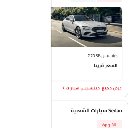
جينيسيس G70 SB
جينيسيس GV70
السعر قريبًا
 233,398 - 331,812
جينيسيس سيارات
Sedan سيارات الشعبية
الشهيرة