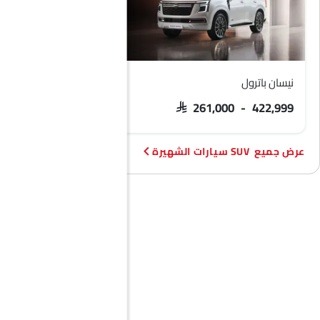
نيسان باترول
فورد تيريتوري
 103,900 - 133,900
SAR 261,000 - 422,999
SUV سيارات الشهيرة