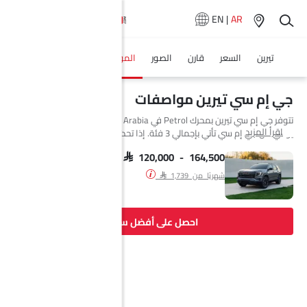
EN
|
AR
تيرين
السعر
قارن
الصور
المواصفات
وكلاء سيارة
جي إم سي تيرين مواصفات
تتوفر جي إم سي تيرين بمحرك Petrol في Saudi Arabia. السيارة الجديدة إس
اقرأ المزيد
يو في من جي إم سي تأتي بإجمالي 3 فئة. إذا تحدثنا عن مواصفات محرك جي إم
سي تيرين فإن سعة المحرك Petrol هي 1498 cc. تتوفر تيرين بناقل حركة
Automatic.
SAR 120,000 - 164,500
شهريًا من SAR 1,739
احصل على أفضل سعر