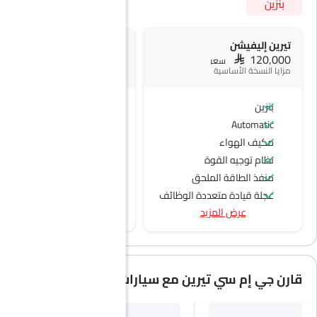
بنزين
تيرين إليفيشن
تيرين إيه تي 4
SAR 148,300
SAR 120,000
سعر
سعر
مزايا النسخة الأساسية
+ 1 ميزة إضافية
بنزين
بنزين
Automatic
Automatic
مكيف الهواء
مقعد تهوية
نظام توجيه القوة
منفذ الطاقة الملحق
عجلة قيادة متعددة الوظائف
عرض المزيد
الراديو هي AM (تعديل السعة) أو FM (تضمين التردد)،
جبهة المتحدثين
مكبرات الصوت الخلفية
اتصال بلوتوث
قارن جي إم سي تيرين مع سيارات مشابهة
المدخل المساعد وUSB
التحكم التلقائي في المناخ