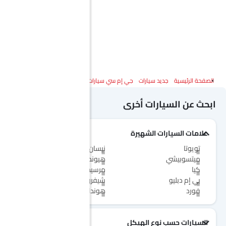
الصفحة الرئيسية
جديد سيارات
جي إم سي سيارات
جي إم سي تيرين
المواصفات
ابحث عن السيارات أخرى
علامات السيارات الشهيرة
تويوتا
نيسان
ميتسوبيشي
هيونداي
كيا
مرسيدس-بنز
بي إم دبليو
شيفروليه
فورد
هوندا
السيارات حسب نوع الهيكل