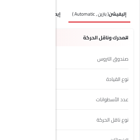
إليفيشن
( بنزين , Automatic )
إيه تي 4
( بنزين , Automatic )
المحرك وناقل الحركة
صندوق التروس
8 Speed
نوع القيادة
FWD
عدد الأسطوانات
4
نوع ناقل الحركة
Automatic