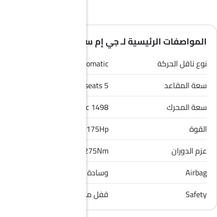
المواصفات الرئيسية لـ جي إم سي تيرين 2026
نوع ناقل الحركة
Automatic
سعة المقاعد
5 seats
سعة المحرك
1498 cc
القوة
175Hp
عزم الدوران
275Nm
Airbag
وسادة هوائية للراكب الأمامي
Safety
قفل مركزي, مؤشر تغيير المسار