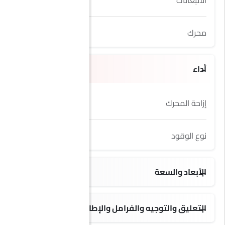
الانبعاثات
Yes
محرك
1.5L T
أداء
إزاحة المحرك
1498 cc
نوع الوقود
Petrol
الأبعاد والسعة
5 seats
التعليق والتوجيه والفرامل والإطارات
17 Inch