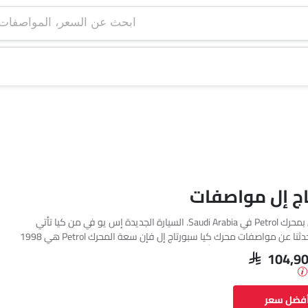
ابحث عن السعر، ا
اج إل مواصفات
تتوفر كيا سبورتاج إل بمحرك Petrol في Saudi Arabia. السيارة الجديدة إس يو في من كيا تأتي
بإجمالي 6 فئة. إذا تحدثنا عن مواصفات محرك كيا سبورتاج إل فإن سعة المحرك Petrol هي 1998
cc. تتوفر سبورتاج إل بناقل حركة Automatic. وأيضًا، بناءً على الفئة ونوع الوقود، يبلغ استهلاك
SAR 104,9
الوقود للسيارة سبورتاج إل 14.6 kmpl. السيارة سبورتاج إل هي 5 مقاعد إس يو في وتبلغ طولها
أفضل سعر