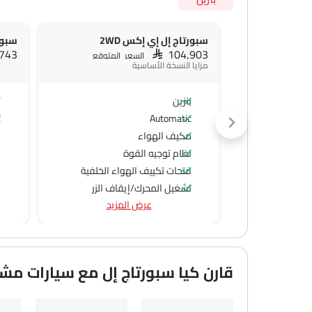
سبورتاج إل إي إكس 2WD
سبورت
,743
SAR 104,903
السعر المتوقع
مزايا النسخة الأساسية
بنزين
ب
c
Automatic
مكيف الهواء
نظام توجيه القوة
فتحات تكييف الهواء الخلفية
تشغيل المحرك/إيقاف الزر
عرض المزيد
منفذ الطاقة الملحق
نظام التحكم في السرعة
عجلة قيادة متعددة الوظائف
الراديو هي AM (تعديل السعة) أو FM (تضمين التردد)،
قارن كيا سبورتاج إل مع سيارات مش
جبهة المتحدثين
مكبرات الصوت الخلفية
اتصال بلوتوث