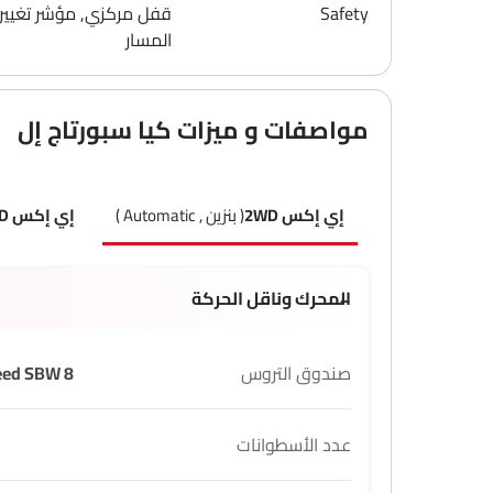
Safety
قفل مركزي, مؤشر تغيير
المسار
مواصفات و ميزات كيا سبورتاج إل
إي إكس 2WD
( بنزين , Automatic )
إي إكس 4WD
المحرك وناقل الحركة
صندوق التروس
8 Speed SBW
عدد الأسطوانات