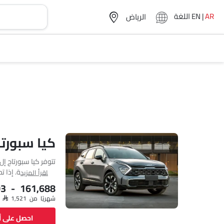
AR
|
EN
اللغة
كيا سبورت
اقرأ المزيد
03 - 161,688
شهريًا من SAR 1,521
4670 MM وعرضها 1865 MM وقاعدة عجلاتها 2755 MM.
احصل على 