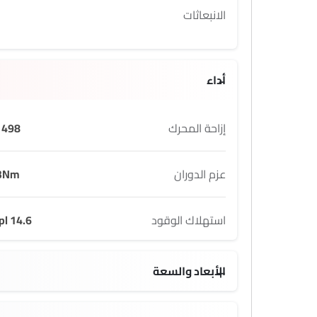
الانبعاثات
أداء
إزاحة المحرك
498 cc
عزم الدوران
3Nm
استهلاك الوقود
14.6 kmpl
الأبعاد والسعة
 L
1865 MM
2755 MM
5 seats