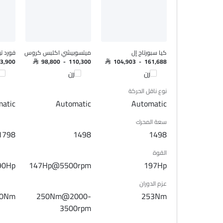
المدخل المساعد وUSB
التحكم التلقائي في المناخ
سيطرة على جودة الهواء
نوافذ كهربائية أمامية
كيا سبورتاج إل
ميتسوبيشي اكلبس كروس
فورد تي
نوافذ كهربائية خلفية
33,900
SAR 98,800 - 110,300
SAR 104,903 - 161,688
ضوء تحذير منخفض من الوقود
قارن
قارن
قا
مقاعد قابلة للتعديل
نوع ناقل الحركة
مسند رأس المقعد الخلفي
atic
Automatic
Automatic
مقاعد جلدية
سعة المحرك
حاملات الأكواب-أمامية
1798
1498
1498
حامل زجاجة
نظام منع انغلاق المكابح
القوة
قفل مركزي
90Hp
147Hp@5500rpm
197Hp
وسادة هوائية للسائق
عزم الدوران
وسادة هوائية للركاب
20Nm
250Nm@2000-
253Nm
وسادة هوائية جانبية أمامية
3500rpm
أحزمة المقاعد الخلفية
أحزمة المقاعد الأمامية القابلة للتعديل في الارتفاع