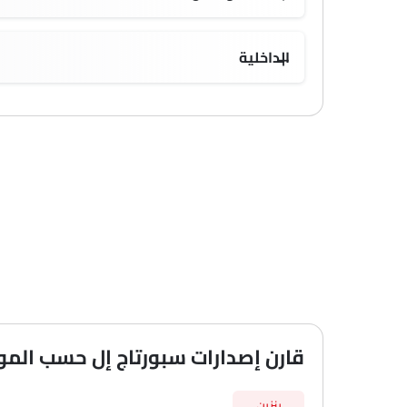
توزيع قوة الفرامل إلكترونيًا (EBD)
الداخلية
قارن إصدارات سبورتاج إل حسب الم
بنزين