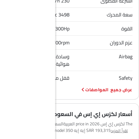
السرعة القصوى
230 Km/h
سعة المحرك
3498 cc
القوة
300Hp
عزم الدوران
356Nm@4600-4700rpm
Airbag
وسادة هوائية للسائق, وسادة
هوائية للراكب الأمامي
Safety
قفل مركزي, مؤشر تغيير المسار
المواصفات
أسعار لكزس إي إس في السعودية
The لكزس إي إس 2026 price in العربيةالسعودية starts from
SAR 193,315 for the 250 إيه إيه and the top model 350 دي دي goes
اقرأ المزيد
up to SAR 273,470. يصل سعر لكزس إي إس 2026 في العربيةالسعودية