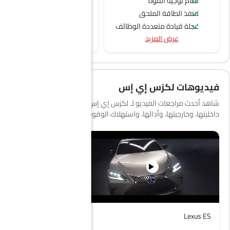
نظام توجيه القوة
منفذ الطاقة الملحق
عجلة قيادة متعددة الوظائف
عرض المزيد
الراديو هي AM (تعديل السعة) أو FM (تضمين التردد)،
جبهة المتحدثين
مكبرات الصوت الخلفية
اتصال بلوتوث
فيديوهات لكزس إي إس
المدخل المساعد وUSB
التحكم التلقائي في المناخ
شاهد أحدث مراجعات الفيديو لـ لكزس إي إس لمعرفة المزيد عن
داخليتها، وخارجيتها، وأدائها، واستهلاك الوقود والمزيد.
سيطرة على جودة الهواء
فتح صندوق الأمتعة عن بُعد
نوافذ كهربائية أمامية
ضوء تحذير منخفض من الوقود
مقاعد قابلة للتعديل
مسند رأس المقعد الخلفي
مقاعد جلدية
حاملات الأكواب-أمامية
Lexus ES
Lexus ES
حامل زجاجة