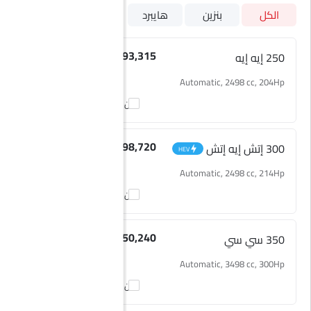
إلى SAR 273,470 لفئة 350 دي دي. تتوفر لكزس إي إس 2026 بعدد 5
الكل
بنزين
هايبرد
فئات - الفئة الأساسية من لكزس إي إس هي 250 إيه إيه، والفئة الأعلى
من لكزس إي إس هي 350 دي دي. تظل الأسعار متسقة في جميع أنحاء
العربيةالسعودية، بما في ذلك Riyadh, Jeddah, Dammam والمدن
250 إيه إيه
SAR 193,315
الرئيسية الأخرى. قد يختلف السعر النهائي على الطريق قليلاً بناءً على
Automatic, 2498 cc, 204Hp
التأمين، والتسجيل، والملحقات الاختيارية.
قارن
300 إتش إيه إتش
SAR 198,720
HEV
Automatic, 2498 cc, 214Hp
قارن
350 سي سي
SAR 250,240
Automatic, 3498 cc, 300Hp
قارن