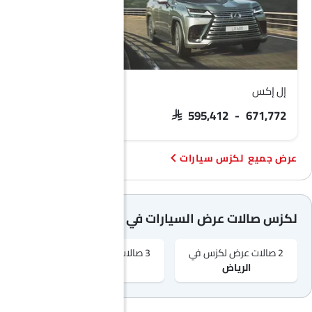
إل إكس
آي إس
 216,947 - 250,757
SAR 595,412 - 671,772
لكزس سيارات
لكزس صالات عرض السيارات في المدن الشهيرة
2 صالات عرض لكزس في
3 صالات عرض لكزس في
1 صالات عرض لكزس في
الرياض‎
جدّة