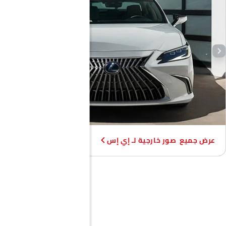
صور خارجية لـ إي إس