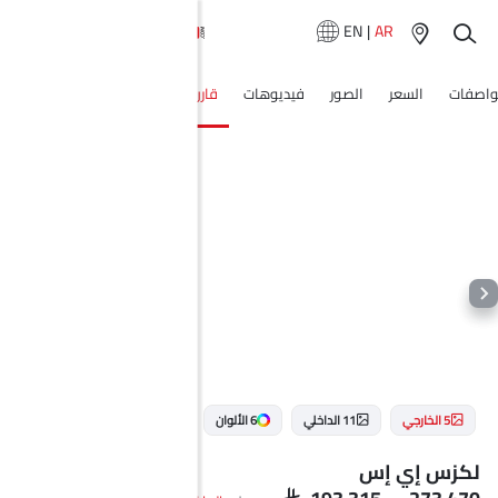
EN
|
AR
واصفات
السعر
الصور
فيديوهات
قارن
الأسئلة الشائعة
وكلاء سي
5 الخارجي
11 الداخلي
6 الألوان
لكزس إي إس
SAR 193,315 - 273,470