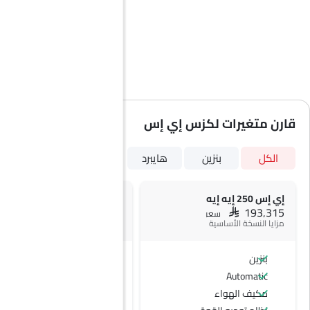
قارن متغيرات لكزس إي إس
الكل
بنزين
هايبرد
إي إس 250 إيه إيه
إي إس 300 إتش إيه إتش
SAR 198,720
SAR 193,315
سعر
سعر
مزايا النسخة الأساسية
+ 1 ميزة إضافية
بنزين
هايبرد
Automatic
Automatic
مكيف الهواء
كبح الطوارئ التلقائي