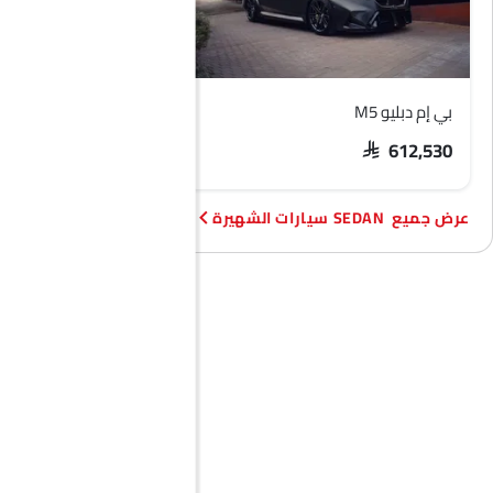
بي إم دبليو M5
هيونداي أكسنت
SAR 74,209 - 92,373
SAR 612,530
SEDAN سيارات الشهيرة