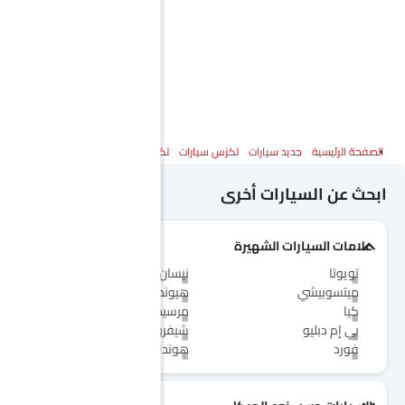
الصفحة الرئيسية
جديد سيارات
لكزس سيارات
لكزس آر سي
المواصفات
ابحث عن السيارات أخرى
علامات السيارات الشهيرة
تويوتا
نيسان
ميتسوبيشي
هيونداي
كيا
مرسيدس-بنز
بي إم دبليو
شيفروليه
فورد
هوندا