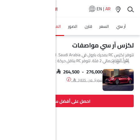
EN
|
AR
آر سي
السعر
قارن
الصور
المواصفات
وكلاء سيارة
لكزس آر سي مواصفات
تتوفر لكزس RC بمحرك بترول في Saudi Arabia. السيارة الجديدة كوبيه من
اقرأ المزيد
لكزس تأتي بإجمالي 2 فئة. تتوفر RC بناقل حركة Automatic.
SAR 264,500 - 276,000
شهريًا من SAR 3,835
احصل على أفضل سعر