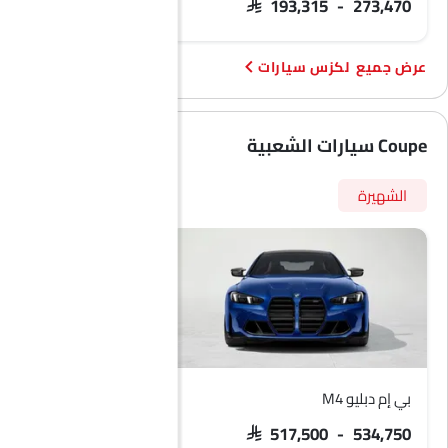
 595,412 - 671,772
SAR 193,315 - 273,470
عجلة احتياطية
نظام ما قبل الاصطدام
الانبعاثات
لكزس سيارات
Coupe سيارات الشعبية
الشهيرة
بي إم دبليو M4
بي إم دبليو X6
SAR 437,000
SAR 517,500 - 534,750