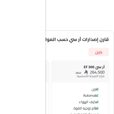
قارن إصدارات آر سي حسب المواصفات
بنزين
آر سي 300 EF
آر سي إف إي
SAR 276,000
SAR 264,500
سعر
سعر
مزايا النسخة الأساسية
بنزين
بنزين
Automatic
Automatic
مكيف الهواء
نظام توجيه القوة