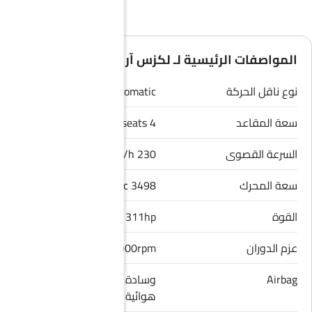
المواصفات الرئيسية لـ لكزس آر سي 2026
نوع ناقل الحركة
Automatic
سعة المقاعد
4 seats
السرعة القصوى
230 Km/h
سعة المحرك
3498 cc
القوة
311hp
عزم الدوران
380Nm@4800-4900rpm
Airbag
وسادة هوائية للسائق, وسادة
هوائية للراكب الأمامي