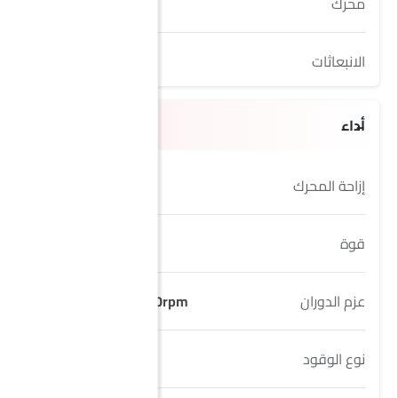
محرك
2.0L T
الانبعاثات
Yes
أداء
إزاحة المحرك
1998 cc
قوة
241Hp
عزم الدوران
350Nm@1650-4400rpm
نوع الوقود
Petrol