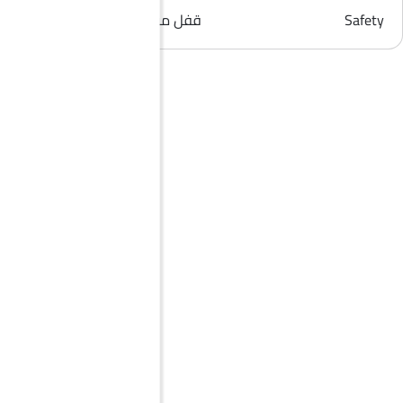
Safety
قفل مركزي, مؤشر تغيير المسار