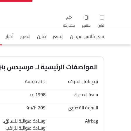
قارن
متنوع
مشاركة
سى كلاس سيدان
السعر
قارن
الصور
أخبار
فيسبوك
تويتر
واتساب
المواصفات الرئيسية لـ مرسيدس بنز 
نوع ناقل الحركة
Automatic
سعة المحرك
1998 cc
السرعة القصوى
209 Km/h
Airbag
وسادة هوائية للسائق,
وسادة هوائية للراكب