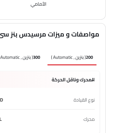
الأمامي
مواصفات و ميزات مرسيدس بنز سى
200
( بنزين , Automatic )
300
( بنزين , Automatic )
المحرك وناقل الحركة
نوع القيادة
D
محرك
L