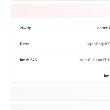
1
قوة
204Hp
30
نوع الوقود
Petrol
7.1
السرعة القصوى
245 Km/h
66 L
1810 MM
2840 MM
5 seats
48