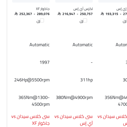
إي إس
لكزس آي إس
جاكوار XF
SAR 252,367 - 289,076
SAR 216,947 - 250,757
SAR 193,315 - 2
رن
قارن
قارن
Automatic
Automatic
Autom
1997
-
246Hp@5500rpm
311hp
3
365Nm@1300-
380Nm@4900rpm
356Nm@4
4500rpm
470
سى كلاس سيدان vs
سى كلاس سيدان vs
سى كلاس سيدان vs
س
آي إس
جاكوار XF