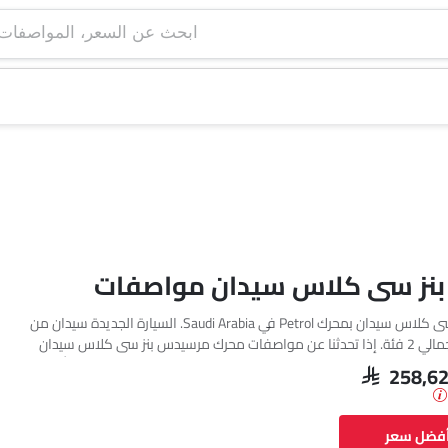
ابحث عن السعر، ا
نز سى كلاس سيدان مواصفات
تتوفر مرسيدس بنز سى كلاس سيدان بمحرك Petrol في Saudi Arabia. السيارة الجديدة سيدان من
مرسيدس بنز تأتي بإجمالي 2 فئة. إذا تحدثنا عن مواصفات محرك مرسيدس بنز سى كلاس سيدان
فإن سعة المحرك Petrol هي 1998 cc. تتوفر سى كلاس سيدان بناقل حركة Automatic. وأيضًا،
SAR 258,6
بناءً على الفئة ونوع الوقود، يبلغ استهلاك الوقود للسيارة سى كلاس سيدان 5.6 kmpl. السيارة
سى كلاس سيدان هي 5 مقاعد سيدان وتبلغ طولها 4751 MM وعرضها 1820 MM وقاعدة
أفضل سعر