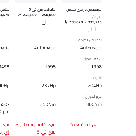
نوافذ كهربائية خلفية
مرسيدس بنز سى كلاس
كاديلاك سي تي 5
لكزس 
ضوء تحذير منخفض من الوقود
73,470
SAR 245,800 - 250,000
سيدان
مقعد خلفي قابل للطي
قارن
قا
SAR 258,620 - 339,215
قارن
مقاعد قابلة للتعديل
مسند رأس المقعد الخلفي
نوع ناقل الحركة
دعم المقعد القطني
atic
Automatic
Automatic
مقاعد جلدية
سعة المحرك
حاملات الأكواب-أمامية
3498
1998
1998
حامل زجاجة
مصباح القراءة الخلفي
القوة
ضوء الجذع
00Hp
237Hp
204Hp
مرآة الزينة
عزم الدوران
نظام منع انغلاق المكابح
600-
350Nm
300Nm
قفل مركزي
0rpm
وسادة هوائية للسائق
وسادة هوائية للركاب
جاري المشاهدة
سى كلاس سيدان vs
أحزمة المقاعد الخلفية
سي تي 5
إي إ
أحزمة المقاعد الأمامية القابلة للتعديل في الارتفاع