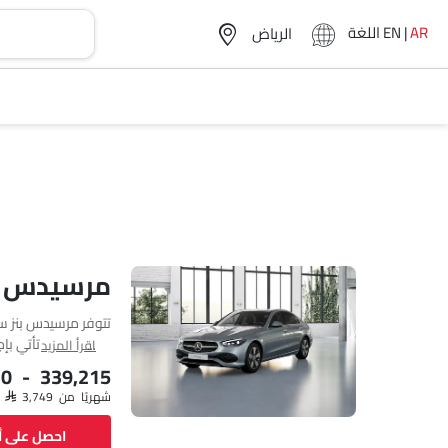
AR
|
EN
اللغة
مرسيدس ب
اقرأ المزيد
20 - 339,215
شهريًا من SAR 3,749
عجلاتها 2865 MM.
احصل على 