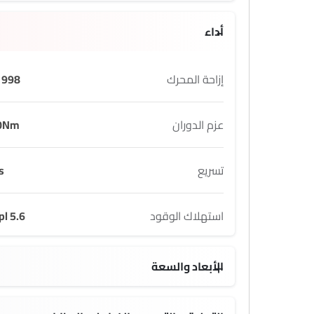
أداء
إزاحة المحرك
998 cc
عزم الدوران
0Nm
تسريع
s
استهلاك الوقود
5.6 kmpl
الأبعاد والسعة
1 L
4686 MM
1442 MM