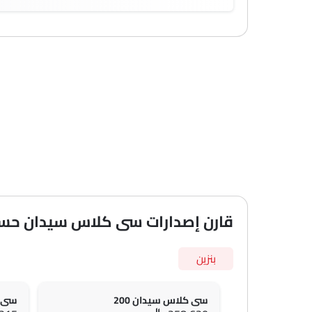
قارن إصدارات سى كلاس سيدان حس
بنزين
سى كلاس سيدان 200
سى ك