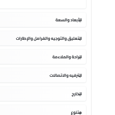
الأبعاد والسعة
5101 MM
3060 MM
التعليق والتوجيه والفرامل والإطارات
الراحة والملاءمة
الترفيه والاتصالات
الخارج
متنوع