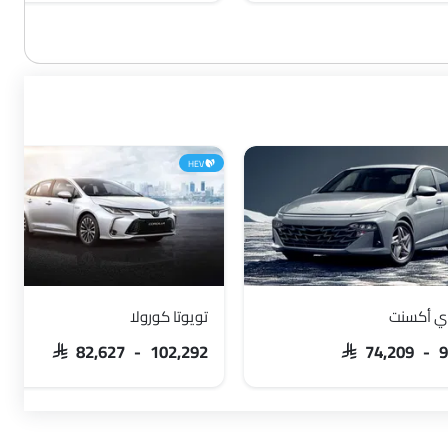
HEV
ي أكسنت
تويوتا كورولا
SAR 82,627 - 102,292
SAR 74,209 - 