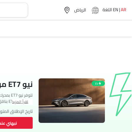
AR
|
EN
اللغة
نيو ET7 مواصفات
EV
فئة. تتوفر ET7 بناقل حركة Automatic.
اقرأ المزيد
تاريخ الإطلاق المتو
نبهني عند