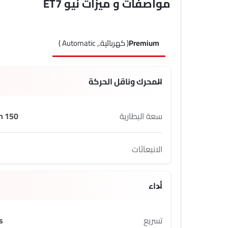
مواصفات و ميزات نيو ET7
Premium
( كهربائية., Automatic )
المحرك وناقل الحركة
سعة البطارية
150 Kwh
الانبعاثات
أداء
تسريع
s