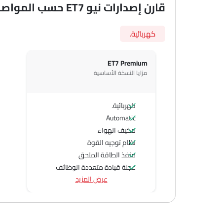
قارن إصدارات نيو ET7 حسب المواصفات
كهربائية.
ET7 Premium
مزايا النسخة الأساسية
كهربائية.
Automatic
مكيف الهواء
نظام توجيه القوة
منفذ الطاقة الملحق
عجلة قيادة متعددة الوظائف
عرض المزيد
مشغل الأقراص المدمجة
جبهة المتحدثين
مكبرات الصوت الخلفية
اتصال بلوتوث