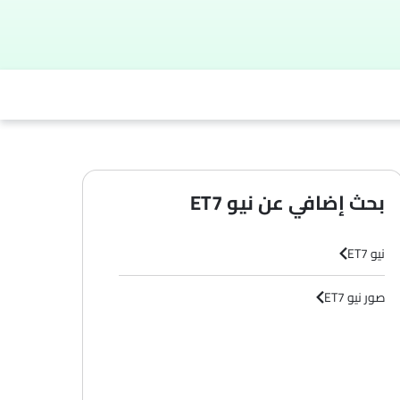
بحث إضافي عن نيو ET7
نيو ET7
صور نيو ET7