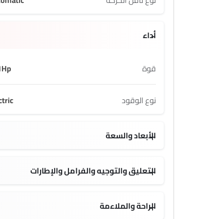
نوع ناقل الحركة
tomatic
أداء
قوة
1Hp
نوع الوقود
ctric
الأبعاد والسعة
1601 KG
4424 MM
1830 MM
2630 MM
التعليق والتوجيه والفرامل والإطارات
18 Inch
الراحة والملاءمة