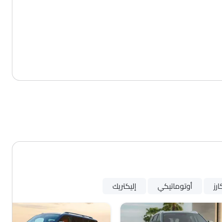
رز
أوتوماتيكي
إليكتريك