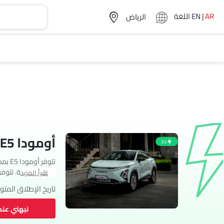
AR
|
EN
اللغة
أومودا E5 مواصفات
EV
اقرأ المزيد
4424 MM وعرضها 1830 MM وقاعدة عجلاتها 2630 MM. مع خلوص أرضي يبلغ 190.
تاريخ الإطلاق المتو
نبهني عند