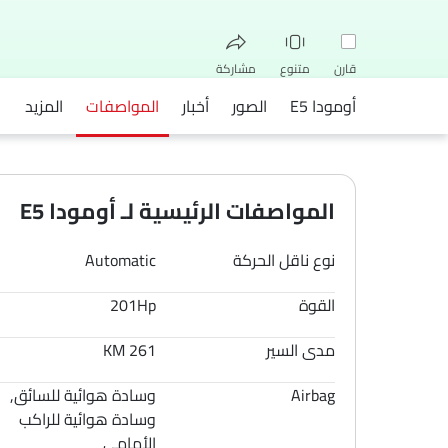
قارن
متنوع
مشاركة
أومودا E5
الصور
أخبار
المواصفات
المزيد
فيسبوك
تويتر
واتساب
المواصفات الرئيسية لـ أومودا E5
نوع ناقل الحركة
Automatic
القوة
201Hp
مدى السير
261 KM
Airbag
وسادة هوائية للسائق,
وسادة هوائية للراكب
الأمامي