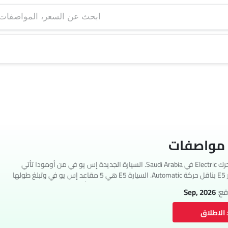
ابحث عن السعر، ا
تتوفر أومودا E5 بمحرك Electric في Saudi Arabia. السيارة الجديدة إس يو في من أومودا تأتي
بإجمالي 1 فئة. تتوفر E5 بناقل حركة Automatic. السيارة E5 هي 5 مقاعد إس يو في وتبلغ طولها
قع:
Sep, 2026
 الاطلاق