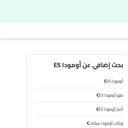
بحث إضافي عن أومودا E5
أومودا E5
صور أومودا E5
أخبار أومودا E5
وكلاء أومودا سيارات