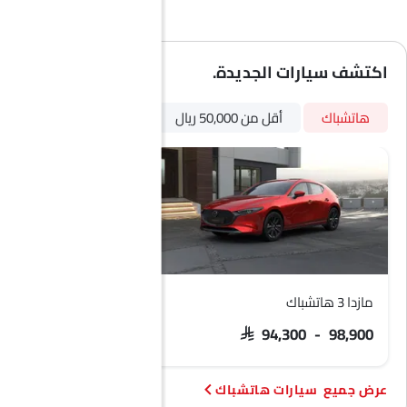
سقف الشمس
أقفال باب الطاقة
سقف القمر
اكتشف سيارات الجديدة.
إضاءة نهارية LED
نظام تثبيت مقاعد الأطفال ISOFIX
هاتشباك
أقل من 50,000 ريال
أوتوماتيكي
بترول
مازدا 3 هاتشباك
سوزوكي بالينو
SAR 57,500 - 62,100
SAR 94,300 - 98,900
سيارات هاتشباك