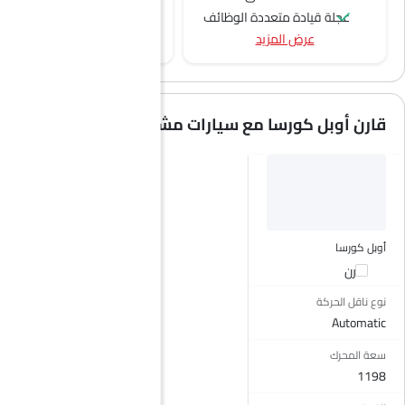
عجلة قيادة متعددة الوظائف
عرض المزيد
مشغل الأقراص المدمجة
الراديو هي AM (تعديل السعة) أو FM (تضمين التردد)،
الصوت 2DIN المتكامل
اتصال بلوتوث
قارن أوبل كورسا مع سيارات مشابهة
نوافذ كهربائية أمامية
ضوء تحذير منخفض من الوقود
مقعد خلفي قابل للطي
مقاعد قابلة للتعديل
عمود توجيه قابل للتعديل
حاملات الأكواب-أمامية
أوبل كورسا
مرآة الزينة
قارن
نظام منع انغلاق المكابح
نوع ناقل الحركة
قفل مركزي
Automatic
أقفال أمان للأطفال
سعة المحرك
وسادة هوائية للسائق
1198
وسادة هوائية للركاب
مساعد المكابح