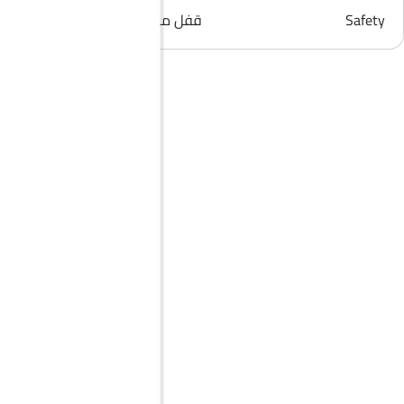
Safety
قفل مركزي, إنذار ضد السرقة