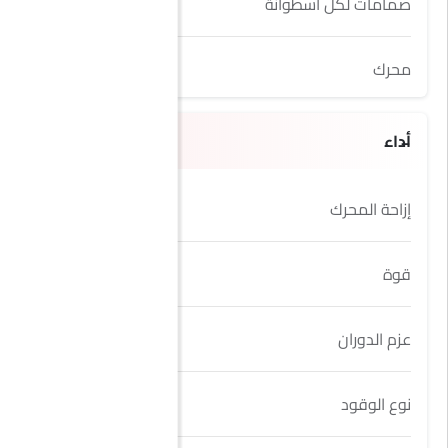
صمامات لكل اسطوانة
4
محرك
1.2T
أداء
إزاحة المحرك
1198 cc
قوة
132Hp
عزم الدوران
230Nm
نوع الوقود
Petrol