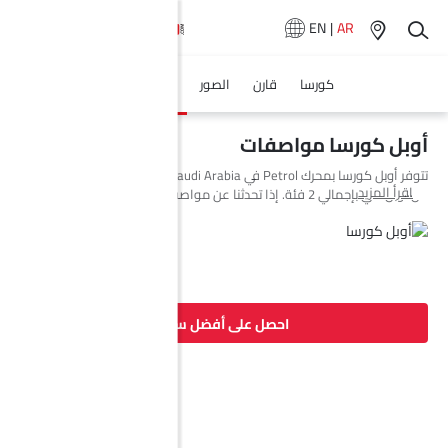
EN
|
AR
كورسا
قارن
الصور
المواصفات
أوبل كورسا مواصفات
تتوفر أوبل كورسا بمحرك Petrol في Saudi Arabia. السيارة الجديدة هاتشباك
اقرأ المزيد
من أوبل تأتي بإجمالي 2 فئة. إذا تحدثنا عن مواصفات محرك أوبل كورسا فإن
سعة المحرك Petrol هي 1198 cc. تتوفر كورسا بناقل حركة Automatic.
وأيضًا، بناءً على الفئة ونوع الوقود، يبلغ استهلاك الوقود للسيارة كورسا 4.5
(L/100Km) kmpl. السيارة كورسا هي 5 مقاعد هاتشباك وتبلغ طولها 4060
MM وعرضها 1765 MM وقاعدة عجلاتها 2538 MM.
احصل على أفضل سعر