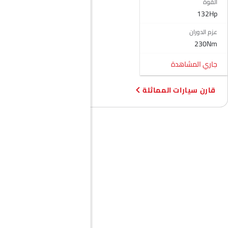
القوة
مستشعر التصادم
132Hp
إنذار ضد السرقة
عزم الدوران
منع تشغيل المحرك
230Nm
جبهة أضواء الضباب
مصابيح أمامية قابلة للتعديل
جاري المشاهدة
مرآة الرؤية الخلفية الخارجية قابلة للتعديل كهربائياً
مزيل ضباب للزجاج الخلفي
قارن سيارات المماثلة
شبكة كروم
مدفأة
مقياس تعدد الرحلات الإلكتروني
ساعة رقمية
نظام التحكم في ثبات السيارة
دخول بدون مفتاح
تحذير فحص المحرك
مراقبة ضغط الإطارات
توزيع قوة الفرامل إلكترونيًا (EBD)
حاملات الأكواب-الخلفية
تنجيد النسيج