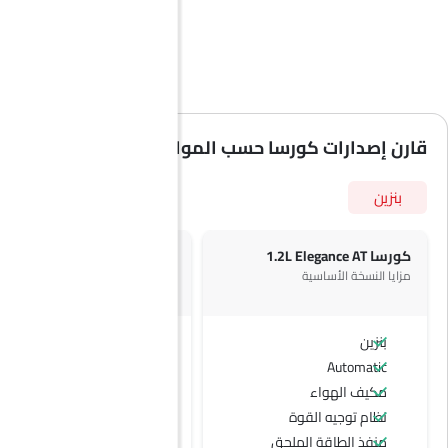
قارن إصدارات كورسا حسب المواصفات
بنزين
كورسا 1.2L Elegance AT
كورسا 1.2L Elegance Plus AT
مزايا النسخة الأساسية
بنزين
بنزين
Automatic
Automatic
مكيف الهواء
نظام توجيه القوة
منفذ الطاقة الملحق