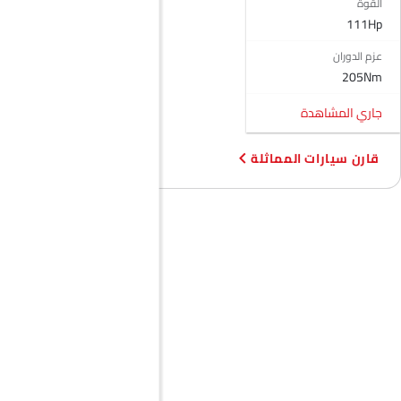
القوة
مستشعر التصادم
111Hp
إنذار ضد السرقة
عزم الدوران
منع تشغيل المحرك
205Nm
جبهة أضواء الضباب
مصابيح أمامية قابلة للتعديل
جاري المشاهدة
عجلات معدنية
مدفأة
قارن سيارات المماثلة
مقياس تعدد الرحلات الإلكتروني
ساعة رقمية
دخول بدون مفتاح
تحذير فحص المحرك
مراقبة ضغط الإطارات
توزيع قوة الفرامل إلكترونيًا (EBD)
شاشة تعمل باللمس
نظام الملاحة
تنجيد النسيج
كاميرا خلفية
أضواء الضباب الخلفية