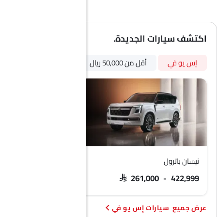
أقفال باب الطاقة
إضاءة نهارية LED
شاحن USB
اكتشف سيارات الجديدة.
أندرويد أوتو
أبل كاربلاي
إس يو في
أقل من 50,000 ريال
أوتوماتيكي
بترول
نظام تثبيت مقاعد الأطفال ISOFIX
نيسان باترول
فورد تيريتوري
 103,900 - 133,900
SAR 261,000 - 422,999
سيارات إس يو في