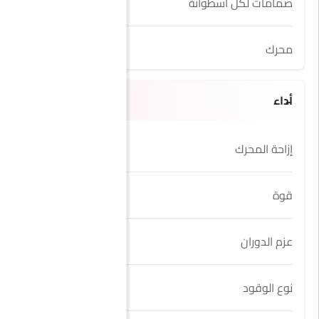
صمامات لكل اسطوانة
4
محرك
1.2L
أداء
إزاحة المحرك
1198 cc
قوة
111Hp
عزم الدوران
205Nm
نوع الوقود
Petrol