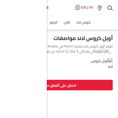
EN
|
AR
كروس لاند
قارن
الصور
المواصفات
أوبل كروس لاند مواصفات
تتوفر أوبل كروس لاند بمحرك Petrol في Saudi Arabia. السيارة الجديدة إس يو
اقرأ المزيد
في من أوبل تأتي بإجمالي 3 فئة. إذا تحدثنا عن مواصفات محرك أوبل كروس لاند
فإن سعة المحرك Petrol هي 1198 cc. تتوفر كروس لاند بناقل حركة
Automatic. وأيضًا، بناءً على الفئة ونوع الوقود، يبلغ استهلاك الوقود للسيارة
كروس لاند 4.8 (L/100KM) kmpl. السيارة كروس لاند هي 5 مقاعد إس يو في
وتبلغ طولها 4211 MM وعرضها 1765 MM وقاعدة عجلاتها 2604 MM.
احصل على أفضل سعر