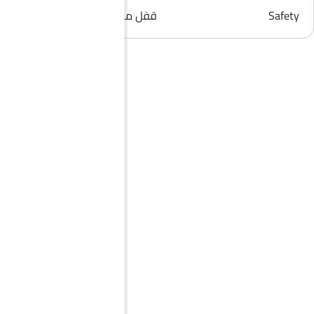
Safety
قفل مركزي, إنذار ضد السرقة