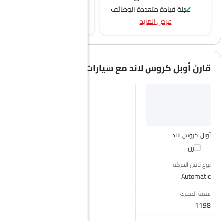
عجلة قيادة متعددة الوظائف
عرض المزيد
الراديو هي AM (تعديل السعة) أو FM (تضمين التردد)،
الصوت 2DIN المتكامل
اتصال بلوتوث
المدخل المساعد وUSB
قارن أوبل كروس لاند مع سيارات مشابهة
نوافذ كهربائية أمامية
نوافذ كهربائية خلفية
ضوء تحذير منخفض من الوقود
مقعد خلفي قابل للطي
مقاعد قابلة للتعديل
عمود توجيه قابل للتعديل
أوبل كروس لاند
نظام منع انغلاق المكابح
قارن
قفل مركزي
نوع ناقل الحركة
أقفال أمان للأطفال
Automatic
وسادة هوائية للسائق
سعة المحرك
وسادة هوائية للركاب
1198
وسادة هوائية جانبية أمامية
مساعد المكابح