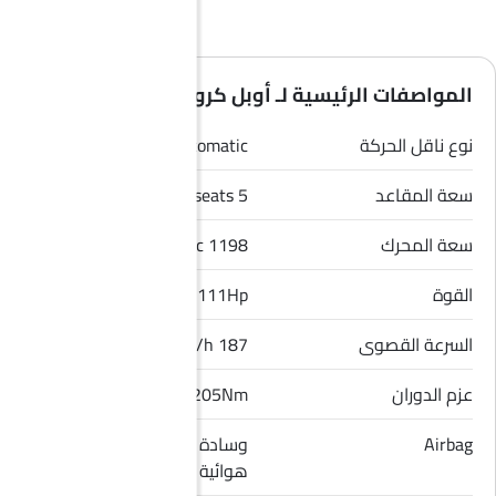
المواصفات الرئيسية لـ أوبل كروس لاند 2026
نوع ناقل الحركة
Automatic
سعة المقاعد
5 seats
سعة المحرك
1198 cc
القوة
111Hp
السرعة القصوى
187 Km/h
عزم الدوران
205Nm
Airbag
وسادة هوائية للسائق, وسادة
هوائية للراكب الأمامي