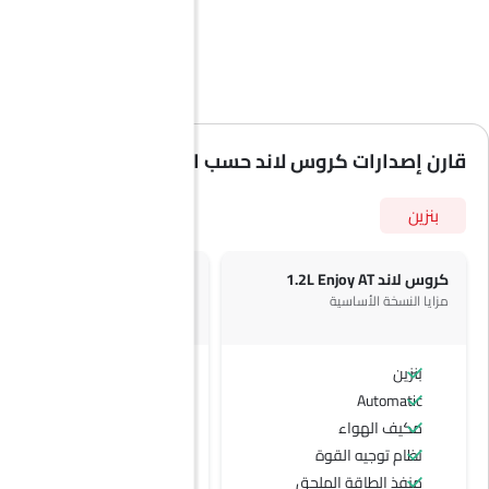
قارن إصدارات كروس لاند حسب المواصفات
بنزين
كروس لاند 1.2L Enjoy AT
كروس لاند 1.2L Innovation AT
مزايا النسخة الأساسية
+ 1 ميزة إضافية
بنزين
بنزين
Automatic
Automatic
مكيف الهواء
التحكم التلقائي في المناخ
نظام توجيه القوة
منفذ الطاقة الملحق