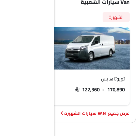
Van سيارات الشعبية
الشهيرة
تويوتا هايس
بيجو بارتنر
SAR 63,000 - 70,000
SAR 122,360 - 170,890
VAN سيارات الشهيرة