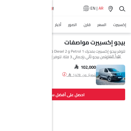
EN
|
AR
إكسبيرت
السعر
قارن
الصور
أخبار
المواصفات
وكلاء سيارة
بيجو إكسبيرت مواصفات
تتوفر بيجو إكسبيرت بمحرك 1 Petrol و 2 Diesel في Saudi Arabia. السيارة
اقرأ المزيد
الجديدة فان من بيجو تأتي بإجمالي 3 فئة. تتوفر إكسبيرت بناقل حركة
Automatic. وأيضًا، بناءً على الفئة ونوع الوقود، يبلغ استهلاك الوقود للسيارة
إكسبيرت 17.3 Km/l kmpl.
SAR 102,000
شهريًا من SAR 1,478
احصل على أفضل سعر