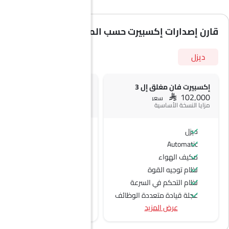
قارن إصدارات إكسبيرت حسب المواصفات
ديزل
إكسبيرت فان مغلق إل 3
إكسبيرت فان كومبي إل 3
+ 4 ميزة إضافية
SAR 102,000
سعر
مزايا النسخة الأساسية
ديزل
ديزل
Automatic
Automatic
فتحات تكييف الهواء الخلفي
مكيف الهواء
مسند رأس المقعد الخلفي
نظام توجيه القوة
أحزمة المقاعد الخلفية
نظام التحكم في السرعة
وسائد هوائية ستائرية
عجلة قيادة متعددة الوظائف
عرض المزيد
الراديو هي AM (تعديل السعة) أو FM (تضمين التردد)،
جبهة المتحدثين