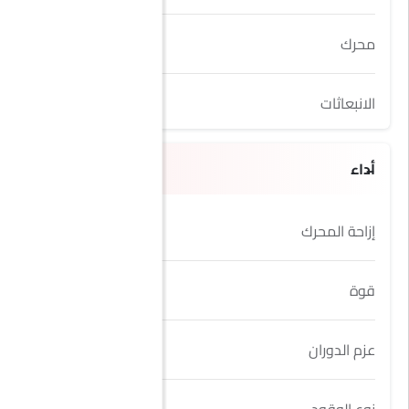
محرك
2.0L T
الانبعاثات
Yes
أداء
إزاحة المحرك
1998 cc
قوة
150Hp
عزم الدوران
370Nm