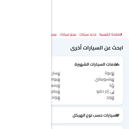
الصفحة الرئيسية
جديد سيارات
بيجو سيارات
بيجو إكسبيرت
المواصفات
ابحث عن السيارات أخرى
علامات السيارات الشهيرة
تويوتا
نيسان
ميتسوبيشي
هيونداي
كيا
مرسيدس-بنز
بي إم دبليو
شيفروليه
فورد
هوندا
السيارات حسب نوع الهيكل