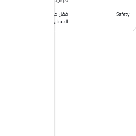
هوائية للراكب الأمامي
Safety
قفل مركزي, مؤشر تغيير
المسار, حساسات الركن