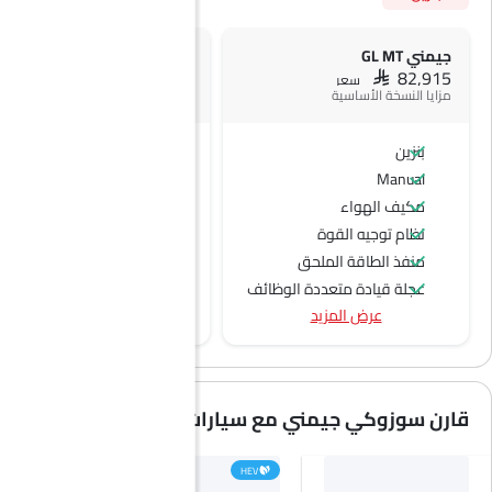
جيمني GL MT
جيمني GL بلونين
SAR 84,065
SAR 82,915
سعر
سعر
مزايا النسخة الأساسية
بنزين
بنزين
Manual
Manual
مكيف الهواء
نظام توجيه القوة
منفذ الطاقة الملحق
عجلة قيادة متعددة الوظائف
عرض المزيد
مشغل الأقراص المدمجة
الراديو هي AM (تعديل السعة) أو FM (تضمين التردد)،
جبهة المتحدثين
مكبرات الصوت الخلفية
قارن سوزوكي جيمني مع سيارات مشابهة
اتصال بلوتوث
المدخل المساعد وUSB
HEV
سيطرة على جودة الهواء