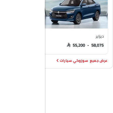
ديزاير
بالينو
SAR 57,500 - 62,100
SAR 55,200 - 58,075
سوزوكي سيارات