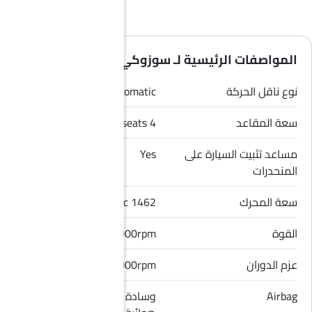
المواصفات الرئيسية لـ سوزوكي جيمني 2026
نوع ناقل الحركة
Automatic
سعة المقاعد
4 seats
مساعد تثبيت السيارة على
Yes
المنحدرات
سعة المحرك
1462 cc
القوة
101Hp@6000rpm
عزم الدوران
130Nm@4000rpm
Airbag
وسادة هوائية للسائق, وسادة