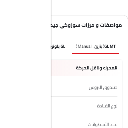
مواصفات و ميزات سوزوكي جيمني
GL MT
( بنزين , Manual )
GL بلونين
( بنزين , Manual )
LX AT
المحرك وناقل الحركة
صندوق التروس
5 Speed
نوع القيادة
4WD
عدد الأسطوانات
4