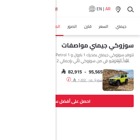
EN
|
AR
جيمني
السعر
قارن
الصور
المواصفات
وكلاء سيارة
سوزوكي جيمني مواصفات
تتوفر سوزوكي جيمني بمحرك 1 بترول و 1 Petrol في Saudi Arabia. السيارة
اقرأ المزيد
الجديدة إس يو في من سوزوكي تأتي بإجمالي 2 فئة. إذا تحدثنا عن مواصفات
محرك سوزوكي جيمني فإن سعة المحرك Petrol هي 1462 cc. تتوفر جيمني
بناقل حركة AT. السيارة جيمني هي 4 مقاعد إس يو في وتبلغ طولها 3480 MM
SAR 82,915 - 95,565
وعرضها 1645 MM وقاعدة عجلاتها 2250 MM. مع خلوص أرضي يبلغ 210.
شهريًا من SAR 1,202
احصل على أفضل سعر