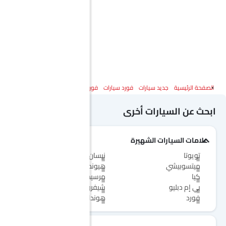
الصفحة الرئيسية
جديد سيارات
فورد سيارات
فورد تورس
المواصفات
ابحث عن السيارات أخرى
علامات السيارات الشهيرة
تويوتا
نيسان
ميتسوبيشي
هيونداي
كيا
مرسيدس-بنز
بي إم دبليو
شيفروليه
فورد
هوندا