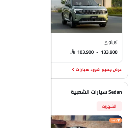
تيريتوري
فورد F 150
 171,063 - 299,058
SAR 103,900 - 133,900
فورد سيارات
Sedan سيارات الشعبية
الشهيرة
PHEV