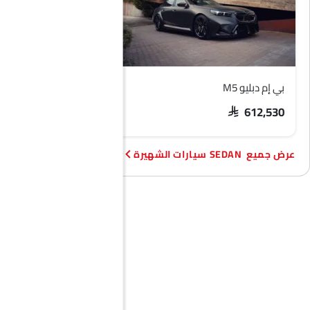
بي إم دبليو M5
هيونداي أكسنت
SAR 74,209 - 92,373
SAR 612,530
SEDAN سيارات الشهيرة