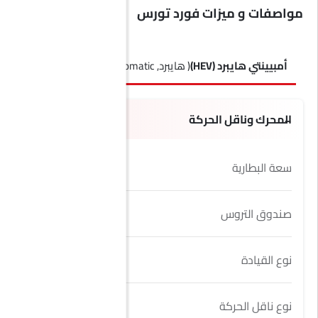
مواصفات و ميزات فورد تورس
أمبيينتي هايبرد (HEV)
( هايبرد, Automatic )
Ambiente
( بنزين , Automatic )
المحرك وناقل الحركة
سعة البطارية
2 Kwh
صندوق التروس
8 Speed
نوع القيادة
FWD
نوع ناقل الحركة
Automatic