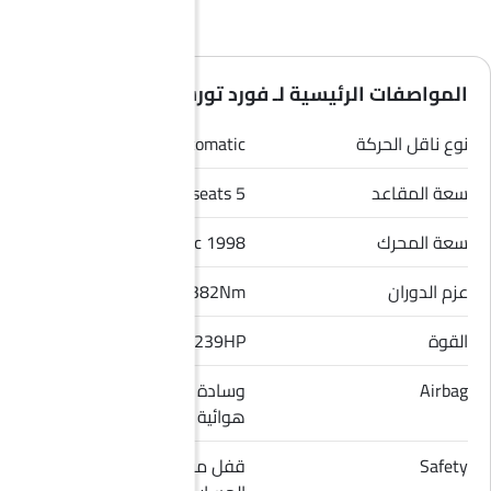
المواصفات الرئيسية لـ فورد تورس 2026
نوع ناقل الحركة
Automatic
سعة المقاعد
5 seats
سعة المحرك
1998 cc
عزم الدوران
382Nm
القوة
239HP
Airbag
وسادة هوائية للسائق, وسادة
هوائية للراكب الأمامي
Safety
قفل مركزي, مؤشر تغيير