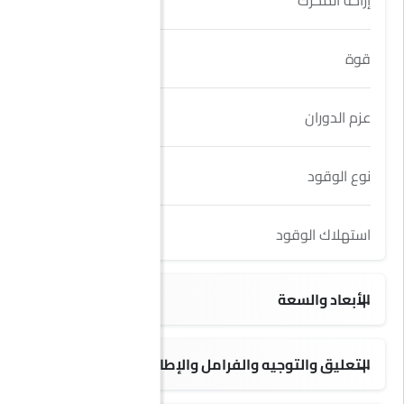
إزاحة المحرك
1498 cc
قوة
185Hp
عزم الدوران
220Nm
نوع الوقود
Petrol
استهلاك الوقود
23.4 kmpl
الأبعاد والسعة
5 seats
التعليق والتوجيه والفرامل والإطارات
235/50 R18
18 Inch