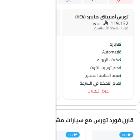
تورس أمبيينتي هايبرد (HEV)
تورس Ambiente
SAR 127,478
SAR 119,132
سعر
سعر
مزايا النسخة الأساسية
هايبرد
بنزين
Automatic
Automatic
مكيف الهواء
نظام توجيه القوة
منفذ الطاقة الملحق
نظام التحكم في السرعة
عرض المزيد
عجلة قيادة متعددة الوظائف
الراديو هي AM (تعديل السعة) أو FM (تضمين التردد)،
جبهة المتحدثين
مكبرات الصوت الخلفية
قارن فورد تورس مع سيارات مشابهة
اتصال بلوتوث
المدخل المساعد وUSB
HEV
HEV
HEV
التحكم التلقائي في المناخ