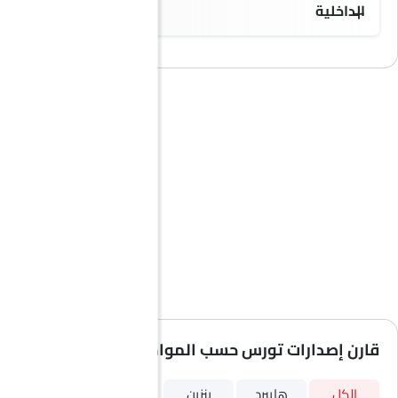
الداخلية
6 Way
قارن إصدارات تورس حسب المواصفات
الكل
هايبرد
بنزين