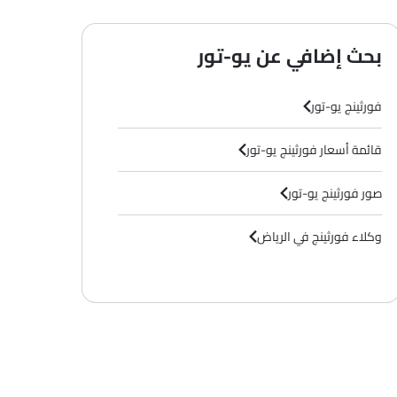
بحث إضافي عن يو-تور
فورثينج يو-تور
قائمة أسعار فورثينج يو-تور
صور فورثينج يو-تور
وكلاء فورثينج في الرياض‎