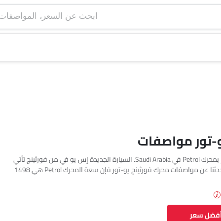
ابحث عن السعر، ا
و-تور مواصفات
تتوفر فورثينج يو-تور بمحرك Petrol في Saudi Arabia. السيارة الجديدة إس يو في من فورثينج تأتي
بإجمالي 1 فئة. إذا تحدثنا عن مواصفات محرك فورثينج يو-تور فإن سعة المحرك Petrol هي 1498
أفضل سعر