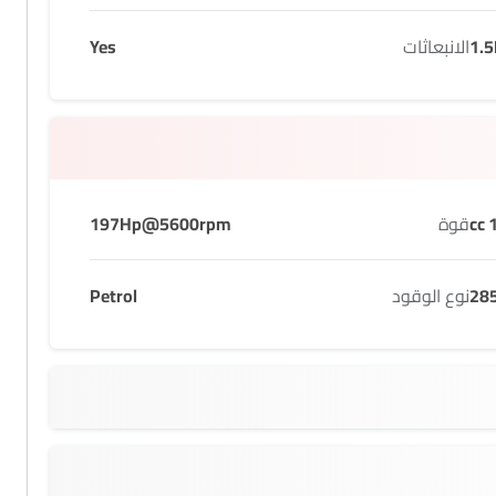
1.5
الانبعاثات
Yes
1
قوة
197Hp@5600rpm
28
نوع الوقود
Petrol
4850 MM
1715 MM
7 seats
55
215/55 R18