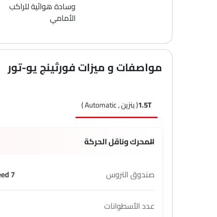
وسادة هوائية للراكب
الأمامي
مواصفات و ميزات فورثينج يو-تور
1.5T
( بنزين , Automatic )
المحرك وناقل الحركة
صندوق التروس
7 Speed
عدد الأسطوانات