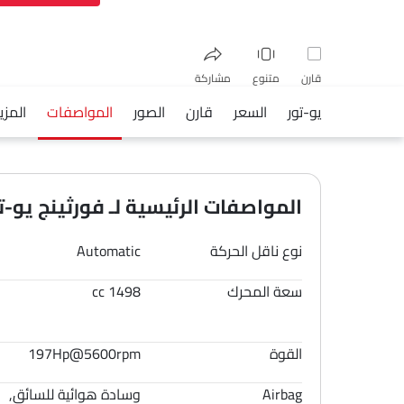
قارن
متنوع
مشاركة
يو-تور
السعر
قارن
الصور
المواصفات
المزي
فيسبوك
تويتر
واتساب
المواصفات الرئيسية لـ فورثينج يو-تور 6
نوع ناقل الحركة
Automatic
سعة المحرك
1498 cc
القوة
197Hp@5600rpm
Airbag
وسادة هوائية للسائق,