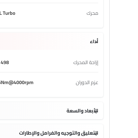
محرك
L Turbo
أداء
إزاحة المحرك
498 cc
عزم الدوران
5Nm@4000rpm
الأبعاد والسعة
 L
1900 MM
التعليق والتوجيه والفرامل والإطارات
18 Inch