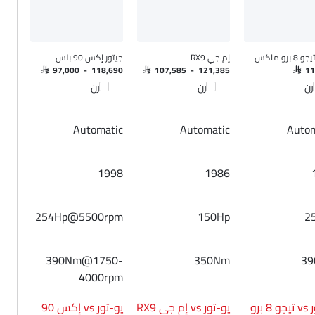
برو ماكس
إم جي RX9
جيتور إكس 90 بلس
SAR 97,000 - 118,690
SAR 107,585 - 121,385
SAR 1
رن
قارن
قارن
Automatic
Automatic
Autom
1998
1986
254Hp@5500rpm
150Hp
2
390Nm@1750-
350Nm
3
4000rpm
يو-تور vs تيجو 8 برو
يو-تور vs إم جي RX9
يو-تور vs إكس 90