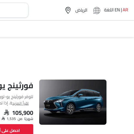
AR
|
EN
اللغة
فورثينج ي
اقرأ المزيد
cc. تتوفر يو-تور بناقل حركة Automatic.
SAR 105,900
شهريًا من SAR 1,535
احصل على 