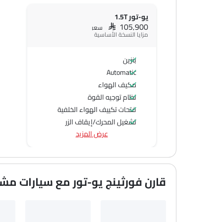
يو-تور 1.5T
SAR 105,900
سعر
مزايا النسخة الأساسية
بنزين
Automatic
مكيف الهواء
نظام توجيه القوة
فتحات تكييف الهواء الخلفية
تشغيل المحرك/إيقاف الزر
عرض المزيد
منفذ الطاقة الملحق
نظام التحكم في السرعة
عجلة قيادة متعددة الوظائف
الراديو هي AM (تعديل السعة) أو FM (تضمين التردد)،
قارن فورثينج يو-تور مع سيارات مش
جبهة المتحدثين
مكبرات الصوت الخلفية
اتصال بلوتوث
المدخل المساعد وUSB