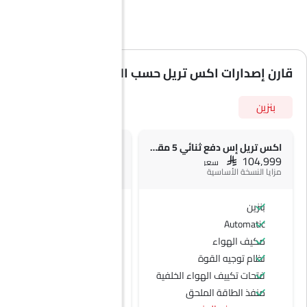
قارن إصدارات اكس تريل حسب المواصفات
بنزين
اكس تريل إس دفع ثنائي 5 مقاعد
SAR 107,999
SAR 104,999
سعر
سعر
مزايا النسخة الأساسية
بنزين
بنزين
Automatic
Automatic
مكيف الهواء
نظام توجيه القوة
فتحات تكييف الهواء الخلفية
منفذ الطاقة الملحق