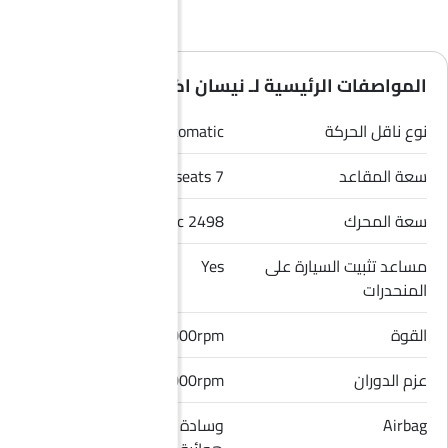
المواصفات الرئيسية لـ نيسان اكس تريل 2026
نوع ناقل الحركة
Automatic
سعة المقاعد
7 seats
سعة المحرك
2498 cc
مساعد تثبيت السيارة على
Yes
المنحدرات
القوة
181Hp@6000rpm
عزم الدوران
244Nm@4000rpm
Airbag
وسادة هوائية للسائق, وسادة