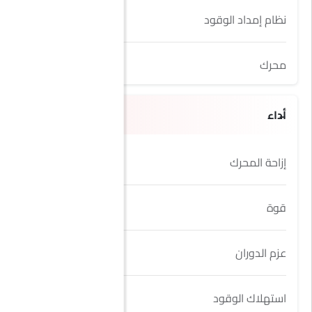
نظام إمداد الوقود
Direct Ignition
محرك
2.5L
أداء
إزاحة المحرك
2498 cc
قوة
181Hp@6000rpm
عزم الدوران
244Nm@4000rpm
استهلاك الوقود
16.1 kmpl