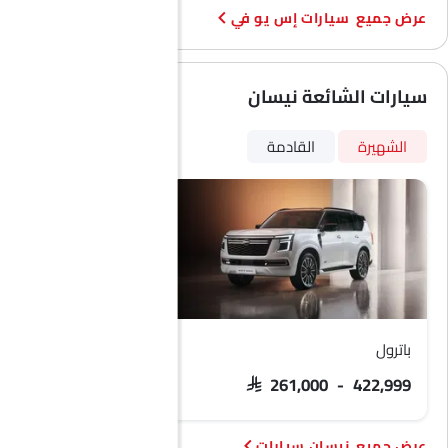
سيارات إس يو في
سيارات الشائعة نيسان
الشهيرة
القادمة
باترول
ركلات
R 89,599 - 111,399
SAR 261,000 - 422,999
نيسان سيارات