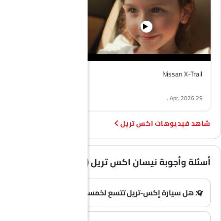
Nissan X-Trail
.
29 Apr, 2026
فيديوهات اكس تريل
أسئلة وأجوبة نيسان اكس تريل (الأسئلة الشائعة)
Q. هل سيارة إكس-تريل تتسع لخمسة ركاب أم سبعة؟
(0)
A. تتوفر سيارة نيسان إكس-تريل بنسختين: 5 مقاعد و7 مقاعد. يمكنك اختيار النسخة التي تناسب احتياجاتك.